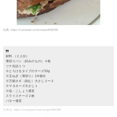
出典:
https://cookpad.com/recipe/899389
材料 （２人分）
薄切りパン（好みのもの）４枚
ツナ缶詰１つ
※とろけるタイプのチーズ50g
※玉ねぎ（薄切り）1/4個分
※万能ネギ（刻む）大さじ２〜３
※マヨネーズ大さじ１
※塩・こしょう適宜
スライスチーズ２枚
バター適宜
引用元: https://cookpad.com/recipe/899389