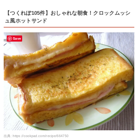
【つくれぽ105件】おしゃれな朝食！クロックムッシ
ュ風ホットサンド
Save
出典:
https://cookpad.com/recipe/664750