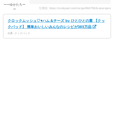
ーーゆかたろー
引用元: https://cookpad.com/recipe/664750/tsukurepos
ー
クロックムッシュ♡♥ハム＆チーズ by ひとひとの素 【クッ
クパッド】 簡単おいしいみんなのレシピが385万品
出典: クックパッド