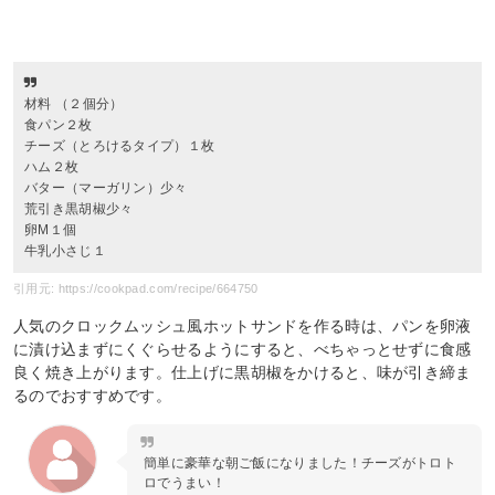
材料 （２個分）
食パン２枚
チーズ（とろけるタイプ）１枚
ハム２枚
バター（マーガリン）少々
荒引き黒胡椒少々
卵M１個
牛乳小さじ１
引用元: https://cookpad.com/recipe/664750
人気のクロックムッシュ風ホットサンドを作る時は、パンを卵液
に漬け込まずにくぐらせるようにすると、べちゃっとせずに食感
良く焼き上がります。仕上げに黒胡椒をかけると、味が引き締ま
るのでおすすめです。
簡単に豪華な朝ご飯になりました！チーズがトロト
ロでうまい！