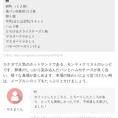
材料 （１人前）
食パン(6枚切り)２枚
卵１個
牛乳(または豆乳)５０ｃｃ
ハム２枚
とろけるスライスチーズ１枚
マヨネーズ小さじ１
マスタード小さじ１
バター(マーガリン)５ｇ
引用元: https://cookpad.com/recipe/3658248
カナダで人気のホットサンドである、モンティクリストのレシピ
です。卵液のしっかり染み込んだパンとハムやチーズが良く合
い、様々な食感が楽しめます。本場の味わいにより近づけたい時
は、メープルシロップをたっぷりとかけましょう。
カリッとしたところと、とろーりしたところがあ
り、とっても美味しかったです。子供達も大喜びし
ました！
やえまりも
引用元: https://cookpad.com/recipe/3658248/tsukurepos?page=2