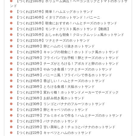
【つくれぽ165件】ボリューム満点！ベーコンエッグとトマトのホットサ
ンド
【つくれぽ147件】簡単！ハムエッグホットサンド
【つくれぽ140件】イタリアのホットサンド！パニーニ
【つくれぽ136件】朝食におすすめ！ハムとチーズのホットサンド
【つくれぽ113件】モンティクリスト風ホットサンド【動画】
【つくれぽ105件】おしゃれな朝食！クロックムッシュ風ホットサンド
【つくれぽ101件】ツナとチーズのホットサンド
【つくれぽ89件】卵とハムのくり抜きホットサンド
【つくれぽ82件】キャンプの朝食に！ホットドック風ホットサンド
【つくれぽ76件】フライパンでお手軽！卵とチーズのホットサンド
【つくれぽ63件】チーズがとろける！アボカドと卵のホットサンド
【つくれぽ61件】やみつき食感！ツナとチーズのホットサンド
【つくれぽ54件】パニーニ風！フライパンで作るホットサンド
【つくれぽ45件】香ばしい！ハムとチーズのホットサンド
【つくれぽ38件】とろける食感！大福ホットサンド
【つくれぽ37件】変わり種！ホットサンドメーカーでチーズドック
【つくれぽ36件】お好み焼き風ホットサンド
【つくれぽ30件】リンゴとバナナのフルーツホットサンド
【つくれぽ28件】卵とキャベツのホットサンド
【つくれぽ27件】アルミホイルで作る！ハムとチーズのホットサンド
【つくれぽ27件】バナナのホットサンド
【つくれぽ23件】甘い美味しさ！チョコとバナナのホットサンド
【つくれぽ22件】キャベツとハムのホットサンド