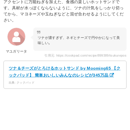
アクセントに万能ねぎを加えた、食感の楽しいホットサンドで
す。具材が水っぽくならないように、ツナの汁気をしっかり切っ
てから、マヨネーズや玉ねぎなどと混ぜ合わせるようにしてくだ
さい。
ツナが濃すぎず、ネギとチーズで円やかになって美
味しい｡
マユガリータ
引用元: https://cookpad.com/recipe/899389/tsukurepos
ツナ＆チーズがとろけるホットサンド by Mooming65 【ク
ックパッド】 簡単おいしいみんなのレシピが345万品
出典: クックパッド