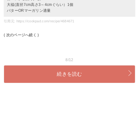
大福(直径7cm高さ3～4cmぐらい）1個
バターORマーガリン適量
引用元: https://cookpad.com/recipe/4684671
( 次のページへ続く )
8/12
続きを読む