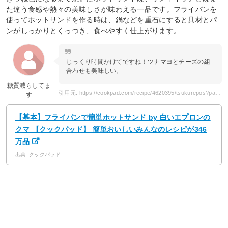
た違う食感や熱々の美味しさが味わえる一品です。フライパンを
使ってホットサンドを作る時は、鍋などを重石にすると具材とパ
ンがしっかりとくっつき、食べやすく仕上がります。
じっくり時間かけてですね！ツナマヨとチーズの組
合わせも美味しい。
糖質減らしてま
引用元: https://cookpad.com/recipe/4620395/tsukurepos?page=3
す
【基本】フライパンで簡単ホットサンド by 白いエプロンの
クマ 【クックパッド】 簡単おいしいみんなのレシピが346
万品
出典: クックパッド