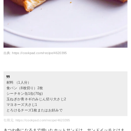
出典:
https://cookpad.com/recipe/4620395
材料 （1人分）
食パン（8枚切り）2枚
シーチキン缶1缶(70g)
玉ねぎか青ネギのみじん切り大さじ2
マヨネーズ大さじ1
とろけるチーズ1枚またはお好みで
引用元: https://cookpad.com/recipe/4620395
きつね色になるまで焼いたホットサンドは、サンドイッチとはま