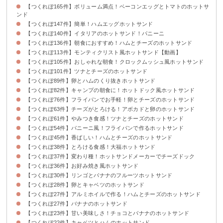
【つくれぽ165件】ボリューム満点！ベーコンエッグとトマトのホットサ
ンド
【つくれぽ147件】簡単！ハムエッグホットサンド
【つくれぽ140件】イタリアのホットサンド！パニーニ
【つくれぽ136件】朝食におすすめ！ハムとチーズのホットサンド
【つくれぽ113件】モンティクリスト風ホットサンド【動画】
【つくれぽ105件】おしゃれな朝食！クロックムッシュ風ホットサンド
【つくれぽ101件】ツナとチーズのホットサンド
【つくれぽ89件】卵とハムのくり抜きホットサンド
【つくれぽ82件】キャンプの朝食に！ホットドック風ホットサンド
【つくれぽ76件】フライパンでお手軽！卵とチーズのホットサンド
【つくれぽ63件】チーズがとろける！アボカドと卵のホットサンド
【つくれぽ61件】やみつき食感！ツナとチーズのホットサンド
【つくれぽ54件】パニーニ風！フライパンで作るホットサンド
【つくれぽ45件】香ばしい！ハムとチーズのホットサンド
【つくれぽ38件】とろける食感！大福ホットサンド
【つくれぽ37件】変わり種！ホットサンドメーカーでチーズドック
【つくれぽ36件】お好み焼き風ホットサンド
【つくれぽ30件】リンゴとバナナのフルーツホットサンド
【つくれぽ28件】卵とキャベツのホットサンド
【つくれぽ27件】アルミホイルで作る！ハムとチーズのホットサンド
【つくれぽ27件】バナナのホットサンド
【つくれぽ23件】甘い美味しさ！チョコとバナナのホットサンド
【つくれぽ22件】キャベツとハムのホットサンド