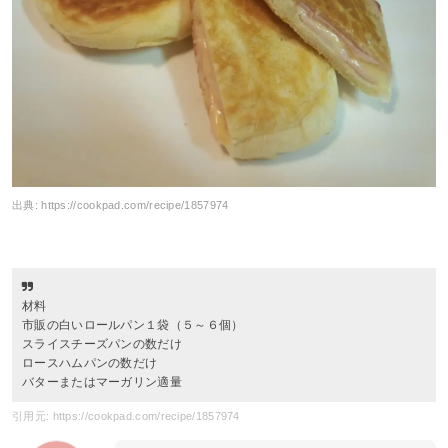
出典:
https://cookpad.com/recipe/1857974
材料
市販の白いロールパン１袋（５～６個）
スライスチーズパンの数だけ
ロースハムパンの数だけ
バターまたはマーガリン適量
引用元: https://cookpad.com/recipe/1857974