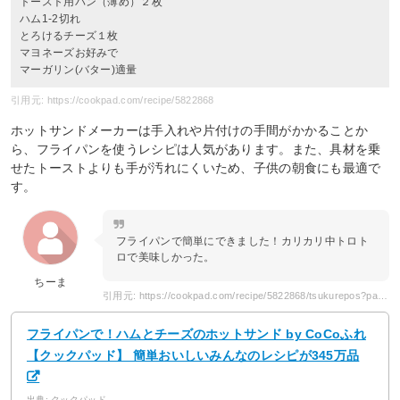
トースト用パン（薄め）２枚
ハム1-2切れ
とろけるチーズ１枚
マヨネーズお好みで
マーガリン(バター)適量
引用元: https://cookpad.com/recipe/5822868
ホットサンドメーカーは手入れや片付けの手間がかかることか
ら、フライパンを使うレシピは人気があります。また、具材を乗
せたトーストよりも手が汚れにくいため、子供の朝食にも最適で
す。
フライパンで簡単にできました！カリカリ中トロト
ロで美味しかった。
ちーま
引用元: https://cookpad.com/recipe/5822868/tsukurepos?page=2
フライパンで！ハムとチーズのホットサンド by CoCoふれ
【クックパッド】 簡単おいしいみんなのレシピが345万品
出典: クックパッド