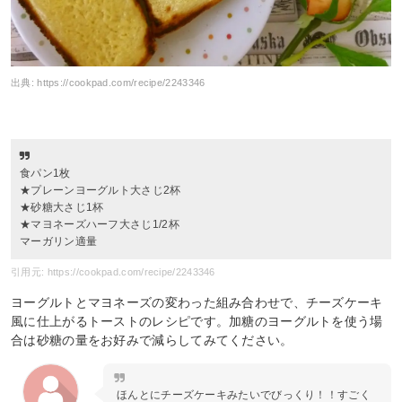
出典:
https://cookpad.com/recipe/2243346
食パン1枚
★プレーンヨーグルト大さじ2杯
★砂糖大さじ1杯
★マヨネーズハーフ大さじ1/2杯
マーガリン適量
引用元: https://cookpad.com/recipe/2243346
ヨーグルトとマヨネーズの変わった組み合わせで、チーズケーキ
風に仕上がるトーストのレシピです。加糖のヨーグルトを使う場
合は砂糖の量をお好みで減らしてみてください。
ほんとにチーズケーキみたいでびっくり！！すごく