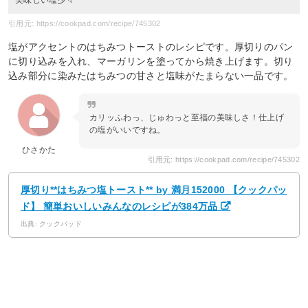
引用元: https://cookpad.com/recipe/745302
塩がアクセントのはちみつトーストのレシピです。厚切りのパン
に切り込みを入れ、マーガリンを塗ってから焼き上げます。切り
込み部分に染みたはちみつの甘さと塩味がたまらない一品です。
カリッふわっ、じゅわっと至福の美味しさ！仕上げ
の塩がいいですね。
ひさかた
引用元: https://cookpad.com/recipe/745302
厚切り**はちみつ塩トースト** by 満月152000 【クックパッ
ド】 簡単おいしいみんなのレシピが384万品
出典: クックパッド