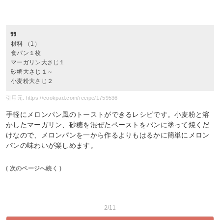
材料 （1）
食パン１枚
マーガリン大さじ１
砂糖大さじ１～
小麦粉大さじ２
引用元: https://cookpad.com/recipe/1759536
手軽にメロンパン風のトーストができるレシピです。小麦粉と溶
かしたマーガリン、砂糖を混ぜたペーストをパンに塗って焼くだ
けなので、メロンパンを一から作るよりもはるかに簡単にメロン
パンの味わいが楽しめます。
( 次のページへ続く )
2/11