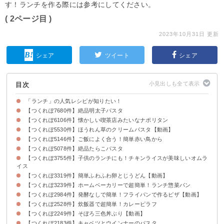
す！ランチを作る際には参考にしてください。
( 2ページ目 )
2023年10月31日 更新
シェア
ツイート
シェア
目次
「ランチ」の人気レシピが知りたい！
【つくれぽ7680件】絶品明太子パスタ
【つくれぽ6106件】懐かしい喫茶店みたいなナポリタン
【つくれぽ5530件】ほうれん草のクリームパスタ【動画】
【つくれぽ5146件】ご飯によく合う！簡単赤い鳥から
【つくれぽ5078件】絶品たらこパスタ
【つくれぽ3755件】子供のランチにも！チキンライスが美味しいオムラ
イス
【つくれぽ3319件】簡単ふわふわ卵とじうどん【動画】
【つくれぽ3239件】ホームベーカリーで超簡単！ランチ惣菜パン
【つくれぽ2984件】発酵なしで簡単！フライパンで作るピザ【動画】
【つくれぽ2528件】炊飯器で超簡単！カレーピラフ
【つくれぽ2249件】そぼろ三色丼ぶり【動画】
【つくれぽ2183件】キャベツとウインナーのパスタ