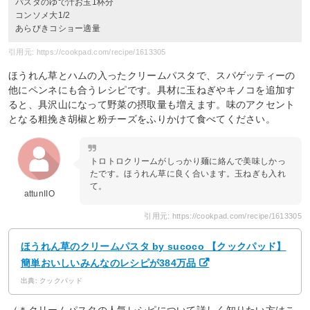
パスタのゆで汁お玉1杯分
コンソメ大1/2
あらびきコショー適量
引用元: https://cookpad.com/recipe/1613305
ほうれん草とハムの入ったクリームパスタで、スパゲッティーの
他にペンネにも合うレシピです。具材に玉ねぎやキノコを追加す
ると、具沢山になって野菜の摂取量も増えます。味のアクセント
となる粗挽き胡椒と粉チーズをふりかけて食べてください。
トロトロクリームがしっかり麺に絡んで美味しかっ
たです。ほうれん草に良く合います。玉ねぎも入れ
て。
attunIIO
引用元: https://cookpad.com/recipe/1613305
ほうれん草のクリームパスタ by sucoco 【クックパッド】
簡単おいしいみんなのレシピが384万品
出典: クックパッド