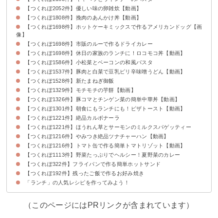
【つくれぽ2052件】優しい味の卵雑炊【動画】
【つくれぽ1808件】挽肉のあんかけ丼【動画】
【つくれぽ1698件】ホットケーキミックスで作るアメリカンドッグ【画
像】
【つくれぽ1698件】市販のルーで作るドライカレー
【つくれぽ1698件】休日の家族のランチに！ロコモコ丼【動画】
【つくれぽ1586件】小松菜とベーコンの和風パスタ
【つくれぽ1537件】豚肉と白菜で豆乳ピリ辛味噌うどん【動画】
【つくれぽ1528件】新たまねぎ御飯
【つくれぽ1329件】モチモチの芋餅【動画】
【つくれぽ1326件】豚コマとチンゲン菜の簡単中華丼【動画】
【つくれぽ1301件】朝食にもランチにも！ピザトースト【動画】
【つくれぽ1221件】絶品カルボナーラ
【つくれぽ1221件】ほうれん草とサーモンのミルクスパゲッティー
【つくれぽ1216件】やみつき絶品ツナチャーハン【動画】
【つくれぽ1216件】トマト缶で作る簡単トマトリゾット【動画】
【つくれぽ1113件】野菜たっぷりでヘルシー！夏野菜のカレー
【つくれぽ322件】フライパンで作る簡単ホットサンド
【つくれぽ192件】残ったご飯で作るお好み焼き
「ランチ」の人気レシピを作ってみよう！
（このページにはPRリンクが含まれています）