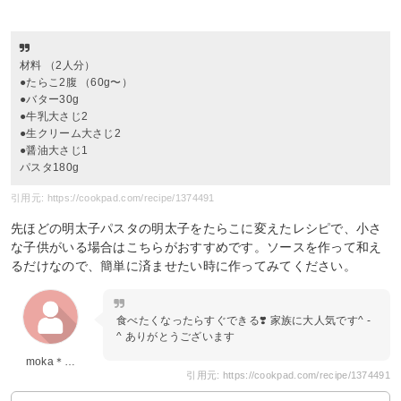
材料 （2人分）
●たらこ2腹 （60g〜）
●バター30g
●牛乳大さじ2
●生クリーム大さじ2
●醤油大さじ1
パスタ180g
引用元: https://cookpad.com/recipe/1374491
先ほどの明太子パスタの明太子をたらこに変えたレシピで、小さ
な子供がいる場合はこちらがおすすめです。ソースを作って和え
るだけなので、簡単に済ませたい時に作ってみてください。
食べたくなったらすぐできる❣️ 家族に大人気です^ -
^ ありがとうございます
moka＊…
引用元: https://cookpad.com/recipe/1374491