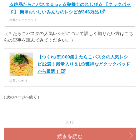
☆絶品たらこパスタ☆ by ☆栄養士のれしぴ☆ 【クックパッ
ド】 簡単おいしいみんなのレシピが346万品
出典: クックパッド
（＊たらこパスタの人気レシピについて詳しく知りたい方はこち
らの記事を読んでみてください。）
【つくれぽ1000集】たらこパスタの人気レシ
ピ22選！殿堂入り＆1位獲得などクックパッド
から厳選！
出典: ちそう
( 次のページへ続く )
2/12
続きを読む