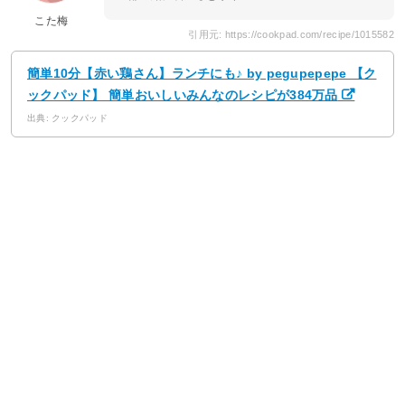
こた梅
引用元: https://cookpad.com/recipe/1015582
簡単10分【赤い鶏さん】ランチにも♪ by pegupepepe 【ク
ックパッド】 簡単おいしいみんなのレシピが384万品
出典: クックパッド