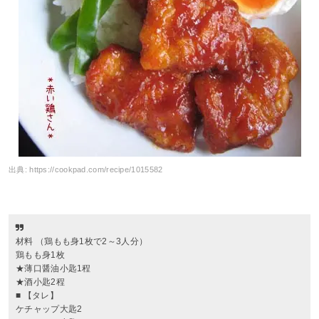
出典:
https://cookpad.com/recipe/1015582
材料 （鶏もも身1枚で2～3人分）
鶏もも身1枚
★薄口醤油小匙1程
★酒小匙2程
■ 【タレ】
ケチャップ大匙2