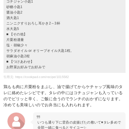
コチジャン小匙1
砂糖小匙1
醤油小匙2
酒大匙1
ニンニクすりおろし耳かき2～3杯
水大匙5
■ 【その他】
片栗粉適量
塩・胡椒少々
サラダオイル or オリーブオイル大匙1程。
胡麻油小匙2程
■ 【つけあわせ】
お野菜お好みでお好みで
引用元: https://cookpad.com/recipe/1015582
鶏もも肉に片栗粉をまぶし、油で揚げてからケチャップ風味のタ
レに絡めたレシピです。タレの中にはコチュジャンも入っている
のでピリッと辛く、ご飯に合うのでランチのおかずになります。
冷めても美味しいのでお弁当にも入れられます。
いつも通り下に雲呑の皮揚げたの敷いて♥️タレ多めで
全部一緒に食べるとサイコー✨