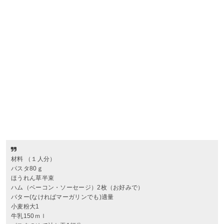
材料 （１人分）
パスタ80ｇ
ほうれん草半束
ハム（ベーコン・ソーセージ）2枚（お好みで）
バター(なければマーガリンでも)適量
小麦粉大1
牛乳150ｍｌ