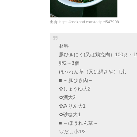
出典:
https://cookpad.com/recipe/547908
材料
豚ひきにく(又は鶏挽肉）100ｇ～1
卵2～3個
ほうれん草（又は絹さや）1束
■ ～豚ひき肉～
✿しょうゆ大2
✿酒大2
✿みりん大1
✿砂糖大1
■ ～ほうれん草～
♡だし小1/2