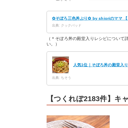
✿そぼろ三色丼ぶり✿ by shioriのマ
出典: クックパッド
（＊そぼろ丼の殿堂入りレシピについて
い。）
人気1位｜そぼろ丼の殿堂入りレ
出典: ちそう
【つくれぽ2183件】