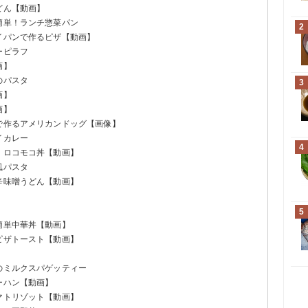
どん【動画】
簡単！ランチ惣菜パン
2
イパンで作るピザ【動画】
ーピラフ
画】
のパスタ
3
画】
画】
スで作るアメリカンドッグ【画像】
イカレー
4
！ロコモコ丼【動画】
風パスタ
辛味噌うどん【動画】
】
5
簡単中華丼【動画】
ピザトースト【動画】
のミルクスパゲッティー
ーハン【動画】
マトリゾット【動画】