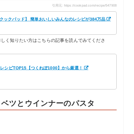
引用元: https://cookpad.com/recipe/547908
マ 【クックパッド】 簡単おいしいみんなのレシピが384万品
詳しく知りたい方はこちらの記事を読んでみてくださ
シピTOP15【つくれぽ1000】から厳選！
キャベツとウインナーのパスタ