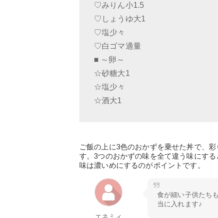
♡みりん小1.5
♡しょうゆ大1
♡塩少々
♡白ゴマ適量
■ ～卵～
☆砂糖大1
☆塩少々
☆酒大1
ご飯の上に3色のおかずを乗せた丼で、
す。3つのおかずの味を全て違う味にす
味は濃いめにするのがポイントです。
食が細い子供たちも
当に入れます♪
エネミィ