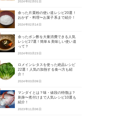
2024年02月01日
余った片栗粉の使い道レシピ20選！
おかず・料理〜お菓子系まで紹介！
2024年02月14日
余ったポン酢を大量消費できる人気
レシピ27選！簡単＆美味しい使い道
って？
2024年03月23日
ロメインレタスを使った絶品レシピ
22選！人気の加熱する食べ方も紹
介！
2024年03月09日
マンダイとは？味・値段の特徴は？
刺身〜煮付けまで人気レシピ10選も
紹介！
2023年11月06日