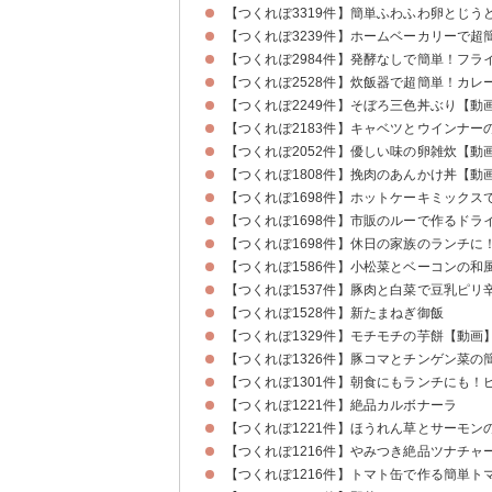
【つくれぽ3319件】簡単ふわふわ卵とじう
【つくれぽ3239件】ホームベーカリーで超
【つくれぽ2984件】発酵なしで簡単！フラ
【つくれぽ2528件】炊飯器で超簡単！カレ
【つくれぽ2249件】そぼろ三色丼ぶり【動
【つくれぽ2183件】キャベツとウインナー
【つくれぽ2052件】優しい味の卵雑炊【動
【つくれぽ1808件】挽肉のあんかけ丼【動
【つくれぽ1698件】ホットケーキミック
【つくれぽ1698件】市販のルーで作るドラ
【つくれぽ1698件】休日の家族のランチに
【つくれぽ1586件】小松菜とベーコンの和
【つくれぽ1537件】豚肉と白菜で豆乳ピリ
【つくれぽ1528件】新たまねぎ御飯
【つくれぽ1329件】モチモチの芋餅【動画
【つくれぽ1326件】豚コマとチンゲン菜の
【つくれぽ1301件】朝食にもランチにも！
【つくれぽ1221件】絶品カルボナーラ
【つくれぽ1221件】ほうれん草とサーモン
【つくれぽ1216件】やみつき絶品ツナチャ
【つくれぽ1216件】トマト缶で作る簡単ト