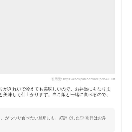
引用元: https://cookpad.com/recipe/547908
彩りがきれいで冷えても美味しいので、お弁当にもなりま
ると美味しく仕上がります。白ご飯と一緒に食べるので、
、がっつり食べたい旦那にも、好評でした♡ 明日はお弁