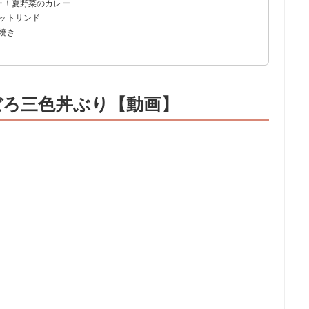
ー！夏野菜のカレー
ホットサンド
焼き
ぼろ三色丼ぶり【動画】