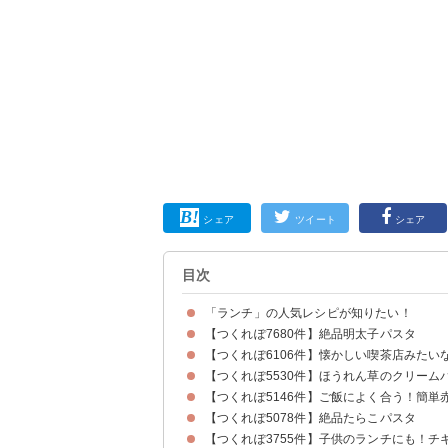
シェア
ツイート
シェア
目次
「ランチ」の人気レシピが知りたい！
【つくれぽ7680件】絶品明太子パスタ
【つくれぽ6106件】懐かしい喫茶店みたい
【つくれぽ5530件】ほうれん草のクリーム
【つくれぽ5146件】ご飯によく合う！簡単
【つくれぽ5078件】絶品たらこパスタ
【つくれぽ3755件】子供のランチにも！