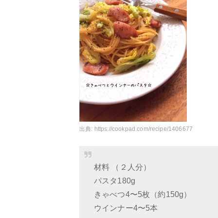
出典:
https://cookpad.com/recipe/1406677
材料 （２人分）
パスタ180g
きゃべつ4〜5枚（約150g）
ウインナー4〜5本