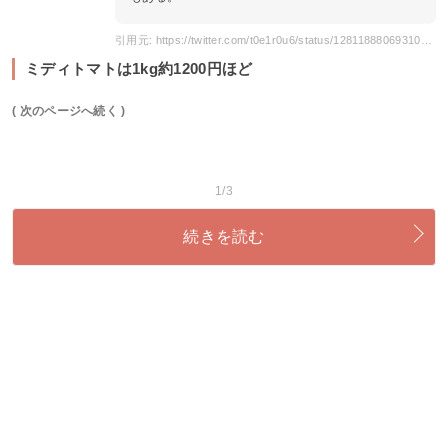
引用元: https://twitter.com/t0e1r0u6/status/1281188806931046401?s=20
ミディトマトは1kg約1200円ほど
( 次のページへ続く )
1/3
続きを読む