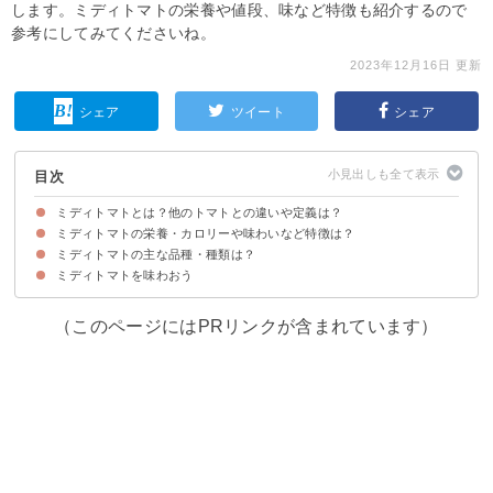
します。ミディトマトの栄養や値段、味など特徴も紹介するので
参考にしてみてくださいね。
2023年12月16日 更新
シェア
ツイート
シェア
目次
ミディトマトとは？他のトマトとの違いや定義は？
ミディトマトの栄養・カロリーや味わいなど特徴は？
ミディトマトは40〜150gの大きさの中玉トマトの総称
ミディトマトとフルーツトマトは分類方法が違う
ミディトマトの主な品種・種類は？
ミディトマトのカロリー・栄養価
ミディトマトは食べやすくジューシーな味
ミディトマトは1kg約1200円ほど
ミディトマトを味わおう
①フルティカ
②大浜の恵み
③カゴメこくみトマト プラム
④越のルビー
⑤シンディースイート
⑥レッドオーレ
⑦アメーラ
（このページにはPRリンクが含まれています）