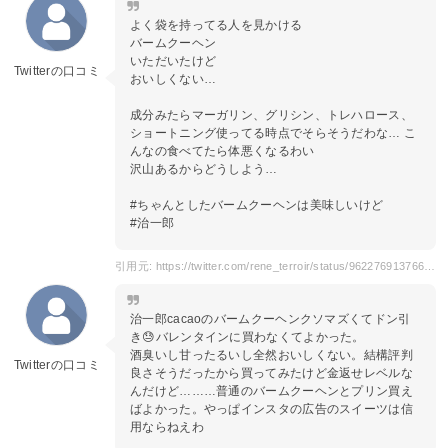
よく袋を持ってる人を見かける
バームクーヘン
いただいたけど
Twitterの口コミ
おいしくない…
成分みたらマーガリン、グリシン、トレハロース、
ショートニング使ってる時点でそらそうだわな… こ
んなの食べてたら体悪くなるわい
沢山あるからどうしよう…
#ちゃんとしたバームクーヘンは美味しいけど
#治一郎
引用元: https://twitter.com/rene_terroir/status/962276913766047744?s=20
治一郎cacaoのバームクーヘンクソマズくてドン引
き😓バレンタインに買わなくてよかった。
酒臭いし甘ったるいし全然おいしくない。結構評判
Twitterの口コミ
良さそうだったから買ってみたけど金返せレベルな
んだけど………普通のバームクーヘンとプリン買え
ばよかった。やっぱインスタの広告のスイーツは信
用ならねえわ