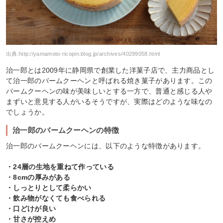
出典:
http://yamamoto-ricopin.blog.jp/archives/40299058.html
治一郎とは2009年に静岡県で創業した洋菓子店で、主力商品とし
て治一郎のバームクーヘンと呼ばれる焼き菓子があります。この
バームクーヘンの味が美味しいとする一方で、普通と感じる人や
まずいと意見する人がいるそうですが、実際はどのような味なの
でしょうか。
治一郎のバームクーヘンの特徴
治一郎のバームクーヘンには、以下のような特徴があります。
・24層の生地を重ねて作っている
・8cmの厚みがある
・しっとりとして柔らかい
・飲み物がなくても食べられる
・口どけが良い
・甘さが控えめ