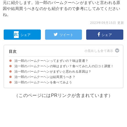
元に紹介します。治一郎のバームクーヘンがまずいと言われる原
因や結局買うべきなのかも紹介するので参考にしてみてください
ね。
2023年09月15日 更新
シェア
ツイート
シェア
目次
治一郎のバームクーヘンってまずいの？味は普通？
治一郎のバームクーヘンの味はまずい？食べてみた人の口コミ調査！
治一郎のバームクーヘンの特徴
治一郎のバームクーヘンの受賞歴
治一郎のバームクーヘンがまずいと思われる原因は？
治一郎のバームクーヘンをまずいと感じる人の口コミ
治一郎のバームクーヘンを普通・それほどではないと感じた人の口コミ
治一郎のバームクーヘンを美味しいと感じる人の口コミ
治一郎のバームクーヘンは結局買うべき？
①期待値が上がりすぎていた
②好みは人それぞれ
治一郎のバームクーヘンを食べてみよう
治一郎のバームクーヘンは値段が高めなので余裕がある人は買おう
（このページにはPRリンクが含まれています）