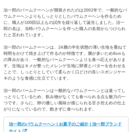
治一郎のバームクーヘンが開発されたのは2002年で、一般的なバ
ウムクーヘンよりもしっとりとしたバウムクーヘンを作るため
に、職人が100回以上もの試作を繰り返して誕生しました。治一
郎の名は、当時バウムクーヘンを作った職人の名前からつけられ
たと言われています。
治一郎のバームクーヘンは、24層の半生状態の薄い生地を重ねて
時間をかけて焼き上げて作るのが特徴です。層が多いため8cmも
の厚みがあり、一般的なバームクーヘンよりも食べ応えがありま
す。生地はキメが整ったメレンゲ生地に卵黄とバターを合わせる
ことで、しっとりとしていて柔らかく口どけの良いスポンジケー
キのような食感に仕立てています。
治一郎のバームクーヘンは一般的なバウムクーヘンとは違ってし
っとりしているため、飲み物がなくても食べられる点も魅力の一
つです。さらに、卵の優しい風味が感じられる甘さ控えめの仕上
がりになっているので、飽きずに食べられます。
治一郎のバウムクーヘン | お菓子のご紹介 | 治一郎ブランド
サイト