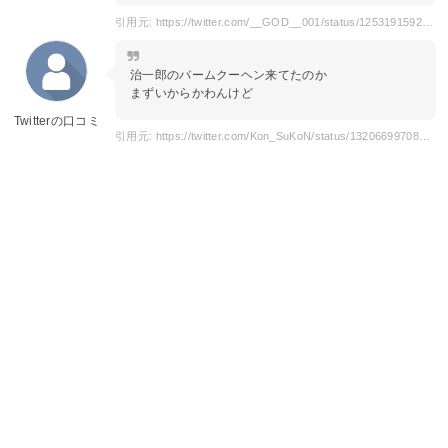
引用元: https://twitter.com/__GOD__001/status/1253191592749314048?s=20
治一郎のバームクーヘン来てたのか
まずいからかわんけど
Twitterの口コミ
引用元: https://twitter.com/Kon_SuKoN/status/1320669970854940672