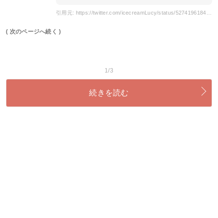
引用元: https://twitter.com/icecreamLucy/status/527419618424389632
( 次のページへ続く )
1/3
続きを読む