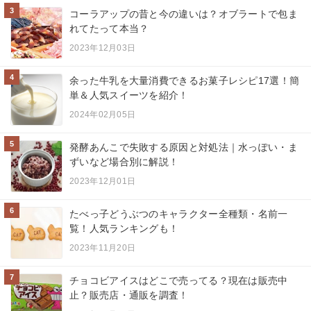
3
コーラアップの昔と今の違いは？オブラートで包ま
れてたって本当？
2023年12月03日
4
余った牛乳を大量消費できるお菓子レシピ17選！簡
単＆人気スイーツを紹介！
2024年02月05日
5
発酵あんこで失敗する原因と対処法｜水っぽい・ま
ずいなど場合別に解説！
2023年12月01日
6
たべっ子どうぶつのキャラクター全種類・名前一
覧！人気ランキングも！
2023年11月20日
7
チョコビアイスはどこで売ってる？現在は販売中
止？販売店・通販を調査！