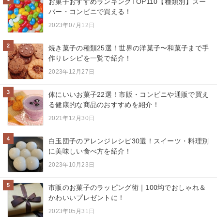
お菓子おすすめランキングTOP110【種類別】スー
パー・コンビニで買える！
2023年07月12日
2
焼き菓子の種類25選！世界の洋菓子〜和菓子まで手
作りレシピを一覧で紹介！
2023年12月27日
3
体にいいお菓子22選！市販・コンビニや通販で買え
る健康的な商品のおすすめを紹介！
2021年12月30日
4
白玉団子のアレンジレシピ30選！スイーツ・料理別
に美味しい食べ方を紹介！
2023年10月23日
5
市販のお菓子のラッピング術｜100均でおしゃれ＆
かわいいプレゼントに！
2023年05月31日