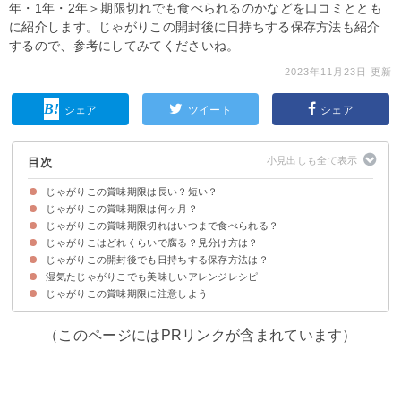
年・1年・2年＞期限切れでも食べられるのかなどを口コミととも
に紹介します。じゃがりこの開封後に日持ちする保存方法も紹介
するので、参考にしてみてくださいね。
2023年11月23日 更新
シェア
ツイート
シェア
目次
じゃがりこの賞味期限は長い？短い？
じゃがりこの賞味期限は何ヶ月？
じゃがりこの賞味期限切れはいつまで食べられる？
じゃがりこの賞味期限は製造日から3ヶ月
じゃがりこの賞味期限をほかのカルビー製品と比較
じゃがりこはどれくらいで腐る？見分け方は？
賞味期限の定義
賞味期限切れでも腐っていなければ食べられる
じゃがりこの開封後でも日持ちする保存方法は？
湿気たじゃがりこでも美味しいアレンジレシピ
保存袋に入れて冷暗所に保管する
じゃがりこの賞味期限に注意しよう
①コロッケ
②ポテトサラダ
③ポテトグラタン
（このページにはPRリンクが含まれています）