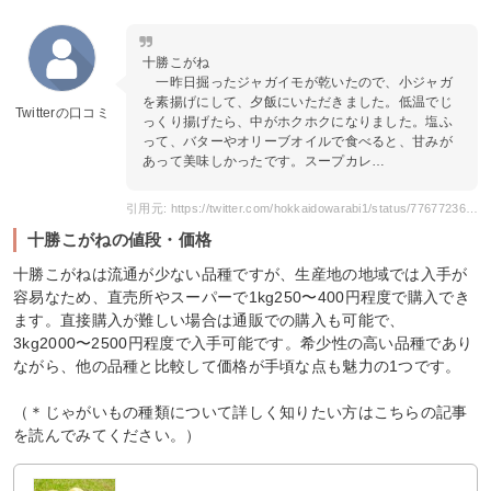
十勝こがね
一昨日掘ったジャガイモが乾いたので、小ジャガ
を素揚げにして、夕飯にいただきました。低温でじ
Twitterの口コミ
っくり揚げたら、中がホクホクになりました。塩ふ
って、バターやオリーブオイルで食べると、甘みが
あって美味しかったです。スープカレ…
引用元: https://twitter.com/hokkaidowarabi1/status/776772368601583616?s=20
十勝こがねの値段・価格
十勝こがねは流通が少ない品種ですが、生産地の地域では入手が
容易なため、直売所やスーパーで1kg250〜400円程度で購入でき
ます。直接購入が難しい場合は通販での購入も可能で、
3kg2000〜2500円程度で入手可能です。希少性の高い品種であり
ながら、他の品種と比較して価格が手頃な点も魅力の1つです。
（＊じゃがいもの種類について詳しく知りたい方はこちらの記事
を読んでみてください。）