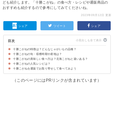
ども紹介します。「十勝こがね」の食べ方・レシピや通販商品の
おすすめも紹介するので参考にしてみてくださいね。
2023年09月12日 更新
シェア
ツイート
シェア
目次
十勝こがねの特徴は？どんなじゃがいもの品種？
十勝こがねの旬・収穫時期や産地は？
十勝こがねは日持ちが良いのが特徴
十勝こがねの味わい・食感
十勝こがねの値段・価格
十勝こがねの美味しい食べ方は？北海こがねと違いある？
十勝こがねの産地
十勝こがねの旬・収穫時期は6月〜9月ごろ
十勝こがねの人気レシピは？
十勝こがねに合う調理法・料理
北海こがねは加工用として使われることが多い
十勝こがねを通販でお取り寄せして食べてみよう
①ハッシュブラウンポテト
②十勝こがねの肉じゃが
③十勝こがねの麻婆じゃが
（このページにはPRリンクが含まれています）