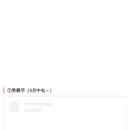
①男爵芋（5月中旬～）