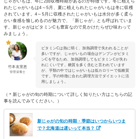
じゃがいもは、年に2回収穫時期があるのが特徴です。冬に植えら
れたじゃがいもは4～5月、夏に植えられたじゃがいもは冬に収穫
されています。4～5月に収穫されたじゃがいもは水分が多く柔ら
かい食感を愉しめるのが魅力で、「新じゃが」とも呼ばれていま
す。新じゃがはビタミンCも豊富なので見かけたらぜひ味わって
みましょう。
ビタミンCは熱に弱く、加熱調理で失われることが
多いですが、じゃがいもの場合はデンプンがビタミ
ンCを守るため、加熱調理してもビタミンCが失わ
れにくいです。糖質を多く含むと言われています
竹本友里恵
が、芋類の中ではじゃがいもは低カロリーで低糖質
管理栄養士
です。芋の特徴に合わた調理方法でダイエットに活
用しましょう。
（＊新じゃがの旬の時期について詳しく知りたい方はこちらの記
事を読んでみてください。）
新じゃがの旬の時期・季節はいつからいつま
で？北海道は遅いって本当？