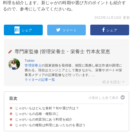
料理を紹介します。新じゃがの時期や選び方のポイントも紹介す
るので、参考にしてみてくださいね。
2023年11月10日 更新
シェア
ツイート
シェア
専門家監修 |
管理栄養士・栄養士 竹本友里恵
Twitter
管理栄養士
の国家資格を取得後、病院に勤務し献立作成や調理に
携わる。現在はエンジニアとして働きながら、栄養サポートや栄
養系メディアの記事監修など行っています。...
ライターの記事一覧
目次
じゃがいもはどんな食材？旬や選び方は？
じゃがいもの品種・種類15こ
じゃがいもの歴史
じゃがいもが旬・収穫の時期
じゃがいもの選び方のポイント
じゃがいもの肉質別にあう料理を紹介
①男爵芋（5月中旬～）
②メークイン(5月中旬)
③キタアカリ(5月下旬～)
④インカのめざめ(5月下旬～)
⑤とうや(1月中旬～3月中旬)
⑥マチルダ(1月中旬～3月中旬)
⑦コナフブキ(5月中旬～)
⑧アンデス赤(5月下旬～)
⑨レッドムーン(5月下旬～)
⑩シャドークイーン(5月中旬～)
⑪グラウンドペチカ(5月中旬～)
⑫トヨシロ(5月中旬～)
⑬ホッカイコガネ(5月中旬～)
⑭ニシユタカ(5月中旬～)
⑮ノーザンルビー(6月～)
じゃがいもの種類は料理にあったものを選ぼう
ねっとり系
ホクホク系