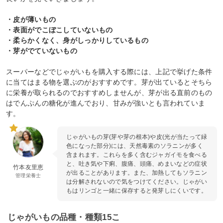
・皮が薄いもの
・表面がでこぼこしていないもの
・柔らかくなく、身がしっかりしているもの
・芽がでていないもの
スーパーなどでじゃがいもを購入する際には、上記で挙げた条件
に当てはまる物を選ぶのがおすすめです。芽が出ているとそちら
に栄養が取られるのでおすすめしませんが、芽が出る直前のもの
はでんぷんの糖化が進んでおり、甘みが強いとも言われていま
す。
じゃがいもの芽(芽や芽の根本)や皮(光が当たって緑
色になった部分)には、天然毒素のソラニンが多く
含まれます。これらを多く含むジャガイモを食べる
と、吐き気や下痢、腹痛、頭痛、めまいなどの症状
竹本友里恵
が出ることがあります。また、加熱してもソラニン
管理栄養士
は分解されないので気をつけてください。じゃがい
もはリンゴと一緒に保存すると発芽しにくいです。
じゃがいもの品種・種類15こ