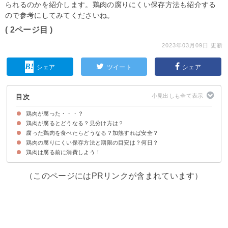
られるのかを紹介します。鶏肉の腐りにくい保存方法も紹介する
ので参考にしてみてくださいね。
( 2ページ目 )
2023年03月09日 更新
シェア
ツイート
シェア
目次
鶏肉が腐った・・・？
鶏肉が腐るとどうなる？見分け方は？
腐った鶏肉を食べたらどうなる？加熱すれば安全？
①見た目・感触
②匂い
③味
鶏肉の腐りにくい保存方法と期限の目安は？何日？
腐った鶏肉は加熱しても食べられない
体調が悪くなったらすぐに病院へ行こう
鶏肉は腐る前に消費しよう！
①鶏肉を冷蔵保存する場合：2～3日
②鶏肉を冷凍保存する場合：3週間～1か月
（このページにはPRリンクが含まれています）