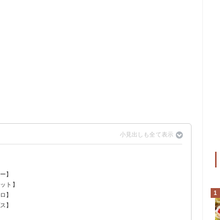
ィー】
ー
ミックスチョコレートキャンディー
ケット】
ー
ングキャンディ
1
マロ】
ラハムズ
プス】
チップス