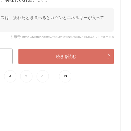
ースは、疲れたとき食べるとガツンとエネルギーが入って
引用元: https://twitter.com/K28003/status/1305878143673171968?s=20
続きを読む
4
5
6
...
13