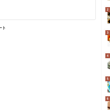
？
2
ク菓子等～（2,299円）
ミックス 54袋入り（2,929円）
ート
3
4
5
6