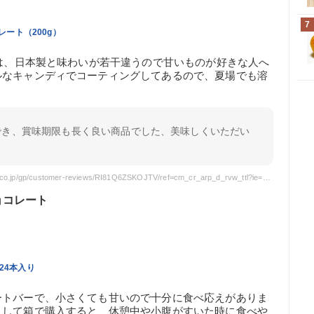
7
レート（200g）
トは、日本製と味わいが若干違うので甘いものが好きな人へ
ルなキャンディでコーティングしてあるので、夏場でも溶
でき、賞味期限も長く良い商品でした、美味しくいただい
引用元: https://www.amazon.co.jp/gp/customer-reviews/RI81Q6ZSKOJTV/ref=cm_cr_arp_d_rvw_ttl?ie=UTF8&ASIN=B0029JIIK4
ョコレート
24本入り
ートバーで、小さくても甘いので十分に食べ応えがありま
として箱で購入すると、休憩中や小腹がすいた時に食べや