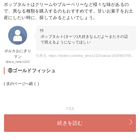
ポップタルトはクリームやブルーベリーなど様々な味があるの
で、異なる種類を購入するのもおすすめです。甘いお菓子をお土
産にしたい時に、探してみるとよいでしょう。
ポップタルト(ターツ)大好きなんだよ〜またその辺
で買えるようになってほしい
ポルカおにぎり
引用元: https://twitter.com/tea_time1222/status/1428903706028695553?s=20
マン
@tea_time1222
⑧ゴールドフィッシュ
( 次のページへ続く )
7/13
続きを読む