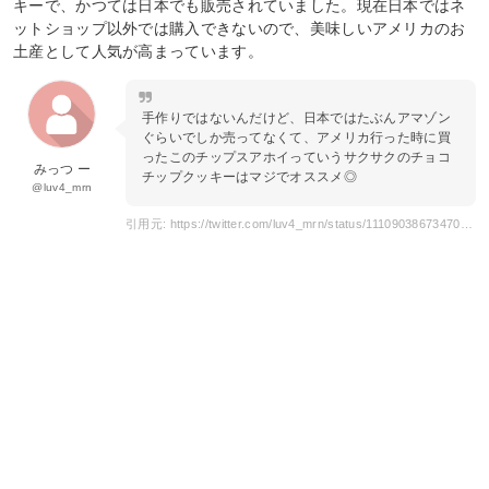
キーで、かつては日本でも販売されていました。現在日本ではネ
ットショップ以外では購入できないので、美味しいアメリカのお
土産として人気が高まっています。
手作りではないんだけど、日本ではたぶんアマゾン
ぐらいでしか売ってなくて、アメリカ行った時に買
ったこのチップスアホイっていうサクサクのチョコ
みっつ ー
チップクッキーはマジでオススメ◎
@luv4_mrn
引用元: https://twitter.com/luv4_mrn/status/1110903867347091456?s=20