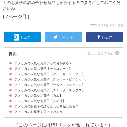
カのお菓子の詰め合わせ商品も紹介するので参考にしてみてくだ
さいね。
( 7ページ目 )
2021年11月02日 更新
シェア
ツイート
シェア
目次
アメリカの人気なお菓子って何がある？
アメリカの人気お菓子【チョコレート】
アメリカの人気なお菓子【グミ・キャンディー】
①Reese's リーセスピーナッツバターカップ
②キットカット フォールハーベストキャンディー
③ハーシーズ キスチョコ クッキー&クリーム
④エムアンドエムズ ミルクチョコレート
⑤キャドバリー デイリーミルクチョコレート
⑥キンダー キンダージョイ
⑦スニッカーズ
⑧ハーシー クッキー＆クリーム
⑨DOVEイースターアソートスプリングタイムミックスチョコレートキャン
⑩ハーシー ジャイアントミルクチョコレート
ディー
アメリカの人気なお菓子【クッキー・ビスケット】
①スキットルズ オリジナル フルーツキャンディー
②スターバースト ゼリービーンズ
③ハリボー ゴールドベア
④サワーパッチキッズ ソフトグミキャンディー
⑤レッドバインズ オリジナルレッド
⑥ジェリーベリー ジェリービーンズ
⑦スウェディッシュフィッシュ ソフトチューイングキャンディ
⑧トローリ サワーグローワームス
⑨スターバーストオリジナルフルーツ
アメリカの人気なお菓子【ラムネ・マシュマロ】
①チップスデラックスクッキー レインボー
②ハニーメイドフレッシュスタックス ハニーグラハムズ
③ナッターバター クッキーズ
④チップスアホイ！ オリジナルクッキー
⑤ペパリッジファーム ミラノ
⑥クリーム2倍オレオ
⑦ポップタルト
⑧ゴールドフィッシュ
アメリカの人気なお菓子【スナック・チップス】
①Rainbow Nerds
②PEZ
③ロッキーマウンテンマシュマロ
アメリカの人気なお菓子【ガム】
①ドリトス
②オーガニック トルティーヤ チップス
③プリングルズ オリジナル
④レイズ ポテトチップス 塩味
⑤チートス チーズパフ
⑥TERRA
⑦ガーデンベジーストロー
⑧ラッフルズ オーブンベイク オリジナル ポテトチップス
⑨Takis Fuego
⑩ステイシーズ ピタ チップス
アメリカの人気なお菓子【その他】
①アイスブレーカー アイスキューブ
②ハバ・ババ バブルテープガム
アメリカのお菓子の詰め合わせ商品はある？
①ムーンパイ
②トゥインキーズ
③アルトイズ
アメリカのお菓子を買ってみよう！
①アメリカのお菓子詰合せ27点セット～飴・スナック菓子等～（2,299円）
②アメリカンポテトチップ Frito Lay クラシックミックス 54袋入り（2,929
円）
（このページにはPRリンクが含まれています）