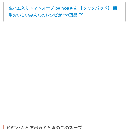
生ハム入りトマトスープ by noaさん 【クックパッド】 簡
単おいしいみんなのレシピが359万品
④生ハムとアボカドときのこのスープ