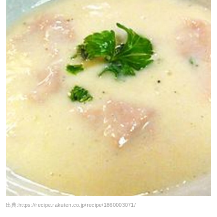
出典:
https://recipe.rakuten.co.jp/recipe/1860003071/