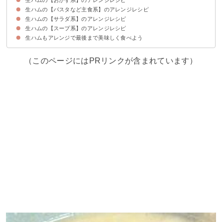
生ハムの【パスタなど主食系】のアレンジレシピ
①生ハムとチーズのカツ
②生ハムのみぞれ和え
③ささみの生ハム巻きのレモンクリーム煮
④生ハムと玉ねぎのコンソメ蒸し
⑤生ハムとたけのこの包み揚げ
生ハムの【サラダ系】のアレンジレシピ
①生ハムとキャベツのパスタ
②生ハムのユッケ丼
③生ハムとメロンのそうめん
④生ハムとモッツァレラチーズのパスタ
⑤生ハムのカップ寿司
生ハムの【スープ系】のアレンジレシピ
①生ハムとクリームチーズといちじくのサラダ
②生ハムと茹で卵とブロッコリーのサラダ
③生ハムと玉ねぎのサラダ
④生ハムとレンコンのフルーツソースサラダ
⑤生ハムとアボカドのサラダ
生ハムもアレンジで最後まで美味しく食べよう
①生ハムと野菜ときのこのスープ
②生ハムとじゃがいものスープ
③生ハムのトマトスープ
④生ハムとアボカドときのこのスープ
⑤生ハムとフルーツのスープ
（このページにはPRリンクが含まれています）