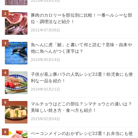
2023年05月03日
2
豚肉のカロリーを部位別に比較！一番ヘルシーな部
位・調理法など紹介！
2021年07月06日
3
魚へんに虎「鯱」と書いて何と読む？意味・由来や
他に魚へんがつく漢字は？
2023年05月24日
4
子供が喜ぶ豚バラの人気レシピ22選！幼児食にも便
利な一品を紹介！
2024年02月21日
5
マルチョウはどこの部位？シマチョウとの違いは？
美味しい焼き方・食べ方も紹介！
2023年02月04日
6
ベーコンメインのおかずレシピ22選！お弁当にも使