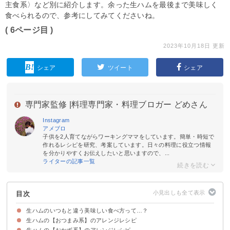
主食系〉など別に紹介します。余った生ハムを最後まで美味しく
食べられるので、参考にしてみてくださいね。
( 6ページ目 )
2023年10月18日 更新
シェア
ツイート
シェア
専門家監修 |
料理専門家・料理ブロガー どめさん
Instagram
アメブロ
子供を2人育てながらワーキングママをしています。簡単・時短で
作れるレシピを研究、考案しています。日々の料理に役立つ情報
を分かりやすくお伝えしたいと思いますので、...
ライターの記事一覧
目次
生ハムのいつもと違う美味しい食べ方って…？
生ハムの【おつまみ系】のアレンジレシピ
生ハムの【おかず系】のアレンジレシピ
①きゅうりとチーズの生ハム巻き
②生ハムとカマンベールチーズのブルスケッタ
③パイナップルの生ハム巻き
④生ハムとクリームチーズのクラッカー
⑤生ハムと桃のオリーブオイルがけ