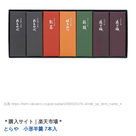
出典:
https://item.rakuten.co.jp/proudia/10000191/?s-id=bk_sp_item_name_n
＊購入サイト｜楽天市場＊
とらや 小形羊羹 7本入