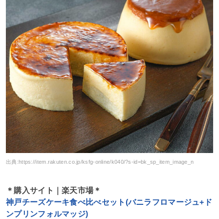
出典:
https://item.rakuten.co.jp/ksfg-online/k040/?s-id=bk_sp_item_image_n
＊購入サイト｜楽天市場＊
神戸チーズケーキ食べ比べセット(バニラフロマージュ+ド
ンプリンフォルマッジ)