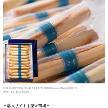
出典:
https://item.rakuten.co.jp/yokumoku/1010011201050/?s-
id=bk_sp_item_name_n
＊購入サイト｜楽天市場＊