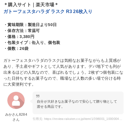
＊購入サイト｜楽天市場＊
ガトーフェスタハラダ ラスク R3 26枚入り
・賞味期限：製造日より50日
・保存方法：常温可
・価格：3,380円
・包装タイプ：缶入り、個包装
・個数：26袋
ガトーフェスタハラダのラスクは気軽なお菓子ながらも上質感が
あり、手土産やギフトとして人気があります。デパ地下でも列が
出来るほどの人気なので、喜ばれるでしょう。2枚ずつ個包装にな
った日持ちするお菓子なので、職場など人数の多い場で分ける時
に大変便利です。
自分が大好きなお菓子なので安心して贈り物として
渡せる商品です。
みかさん8284
引用元: https://review.rakuten.co.jp/item/1/398001_10000045/1.1/?l-id=item_SP_SeeItemReview
さん