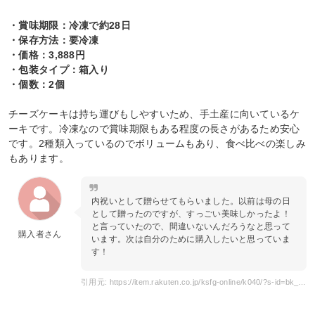
・賞味期限：冷凍で約28日
・保存方法：要冷凍
・価格：3,888円
・包装タイプ：箱入り
・個数：2個
チーズケーキは持ち運びもしやすいため、手土産に向いているケ
ーキです。冷凍なので賞味期限もある程度の長さがあるため安心
です。2種類入っているのでボリュームもあり、食べ比べの楽しみ
もあります。
内祝いとして贈らせてもらいました。以前は母の日
として贈ったのですが、すっごい美味しかったよ！
と言っていたので、間違いないんだろうなと思って
購入者さん
います。次は自分のために購入したいと思っていま
す！
引用元: https://item.rakuten.co.jp/ksfg-online/k040/?s-id=bk_sp_item_image_n