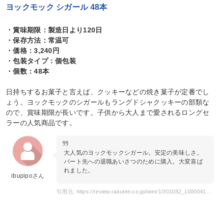
ヨックモック シガール 48本
・賞味期限：製造日より120日
・保存方法：常温可
・価格：3,240円
・包装タイプ：個包装
・個数：48本
日持ちするお菓子と言えば、クッキーなどの焼き菓子が定番でし
ょう。ヨックモックのシガールもラングドシャクッキーの部類な
ので、賞味期限が長いです。子供から大人まで愛されるロングセ
ラーの人気商品です。
大人気のヨックモックシガール。安定の美味しさ。
パート先への退職あいさつのために購入。大変喜ば
れました。
ibupipoさん
引用元: https://review.rakuten.co.jp/item/1/301082_10000418/2.1/