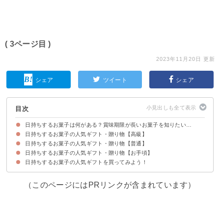
( 3ページ目 )
2023年11月20日 更新
シェア
ツイート
シェア
目次
日持ちするお菓子は何がある？賞味期限が長いお菓子を知りたい…
日持ちするお菓子の人気ギフト・贈り物【高級】
日持ちするお菓子の人気ギフト・贈り物【普通】
①千疋屋総本店「フルーツゼリー」
②VESTRI「クリームチョコレート」
③東京自由が丘モンブラン「クッキーギフト」
④LADUREE「アイスクリーム」
⑤GODIVA「チョコレート」
⑥ルワンジュ東京「パリトロ」
日持ちするお菓子の人気ギフト・贈り物【お手頃】
①治一郎「バームクーヘン」
②ガトーフェスタハラダ「ラスク」
③ヨックモック「シガール」
④神戸「チーズケーキセット」
⑤とらや「羊羹」
⑥アンリ・シャルパンティエ「プチフィナンシェ」
日持ちするお菓子の人気ギフトを買ってみよう！
①亀田製菓「ハッピーターン」
②ブルボン「ハイセレクション」
③南風堂「ちんすこう」
④江崎グリコ「ポッキー」
⑤チュッパチャップス「フラワーブーケ」
（このページにはPRリンクが含まれています）