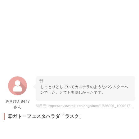
しっとりとしていてカステラのようなバウムクーヘ
ンでした。とても美味しかったです。
みきぴん8477
引用元: https://review.rakuten.co.jp/item/1/398001_10000176/1.1/?l-id=item_SP_SeeItemReview
さん
②ガトーフェスタハラダ「ラスク」