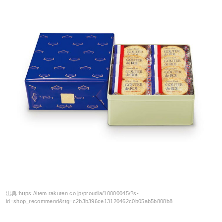
出典:
https://item.rakuten.co.jp/proudia/10000045/?s-
id=shop_recommend&rtg=c2b3b396ce13120462c0b05ab5b808b8