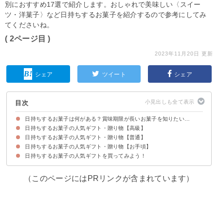
別におすすめ17選で紹介します。おしゃれで美味しい〈スイー
ツ・洋菓子〉など日持ちするお菓子を紹介するので参考にしてみ
てくださいね。
( 2ページ目 )
2023年11月20日 更新
シェア
ツイート
シェア
目次
日持ちするお菓子は何がある？賞味期限が長いお菓子を知りたい…
日持ちするお菓子の人気ギフト・贈り物【高級】
日持ちするお菓子の人気ギフト・贈り物【普通】
①千疋屋総本店「フルーツゼリー」
②VESTRI「クリームチョコレート」
③東京自由が丘モンブラン「クッキーギフト」
④LADUREE「アイスクリーム」
⑤GODIVA「チョコレート」
⑥ルワンジュ東京「パリトロ」
日持ちするお菓子の人気ギフト・贈り物【お手頃】
①治一郎「バームクーヘン」
②ガトーフェスタハラダ「ラスク」
③ヨックモック「シガール」
④神戸「チーズケーキセット」
⑤とらや「羊羹」
⑥アンリ・シャルパンティエ「プチフィナンシェ」
日持ちするお菓子の人気ギフトを買ってみよう！
①亀田製菓「ハッピーターン」
②ブルボン「ハイセレクション」
③南風堂「ちんすこう」
④江崎グリコ「ポッキー」
⑤チュッパチャップス「フラワーブーケ」
（このページにはPRリンクが含まれています）