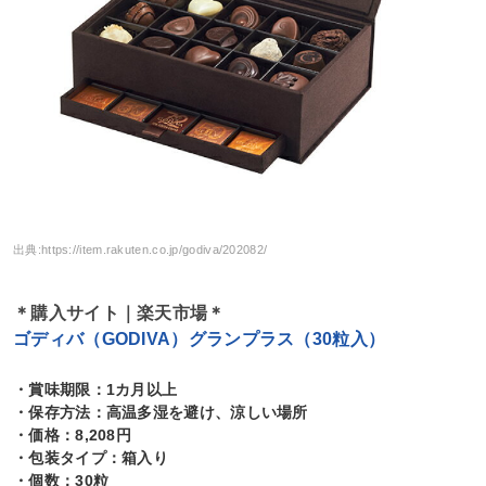
出典:
https://item.rakuten.co.jp/godiva/202082/
＊購入サイト｜楽天市場＊
ゴディバ（GODIVA）グランプラス（30粒入）
・賞味期限：1カ月以上
・保存方法：高温多湿を避け、涼しい場所
・価格：8,208円
・包装タイプ：箱入り
・個数：30粒