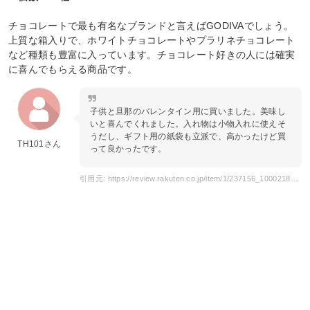
チョコレートで最も有名なブランドと言えばGODIVAでしょう。
上質な箱入りで、ホワイトチョコレートやプラリネチョコレート
など種類も豊富に入っています。チョコレート好きの人には確実
に喜んでもらえる商品です。
子供と旦那のバレンタイン用に買いました。美味し
いと喜んでくれました。入れ物は小物入れに使えそ
うだし、ギフト用の紙袋も立派で、高かったけど買
TH101さん
って良かったです。
引用元: https://review.rakuten.co.jp/item/1/237156_10002183/1.1/?l-id=item_SP_SeeItemReview