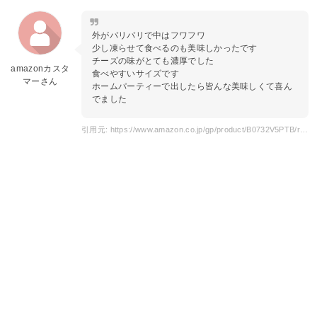
外がパリパリで中はフワフワ
少し凍らせて食べるのも美味しかったです
チーズの味がとても濃厚でした
amazonカスタ
食べやすいサイズです
マーさん
ホームパーティーで出したら皆んな美味しくて喜ん
でました
引用元: https://www.amazon.co.jp/gp/product/B0732V5PTB/ref=ox_sc_act_image_3?smid=AV2ABAHTZQBON&psc=1