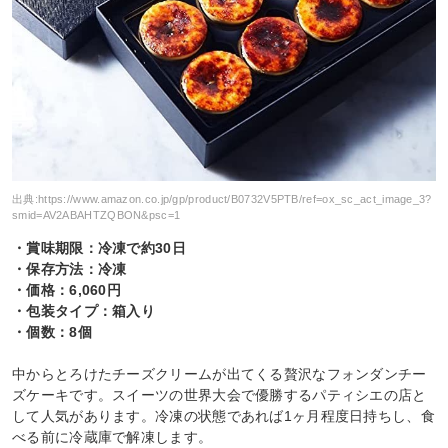
出典:
https://www.amazon.co.jp/gp/product/B0732V5PTB/ref=ox_sc_act_image_3?
smid=AV2ABAHTZQBON&psc=1
・賞味期限：冷凍で約30日
・保存方法：冷凍
・価格：6,060円
・包装タイプ：箱入り
・個数：8個
中からとろけたチーズクリームが出てくる贅沢なフォンダンチー
ズケーキです。スイーツの世界大会で優勝するパティシエの店と
して人気があります。冷凍の状態であれば1ヶ月程度日持ちし、食
べる前に冷蔵庫で解凍します。