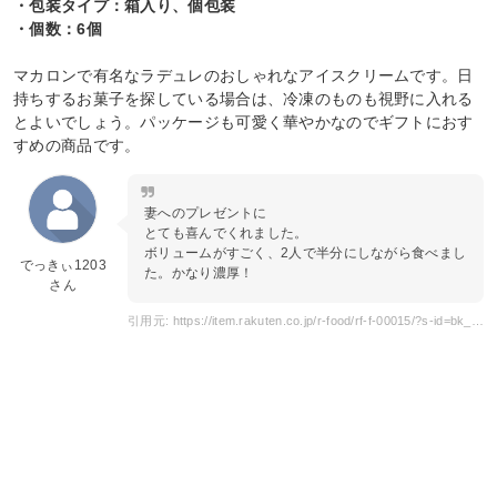
・包装タイプ：箱入り、個包装
・個数：6個
マカロンで有名なラデュレのおしゃれなアイスクリームです。日
持ちするお菓子を探している場合は、冷凍のものも視野に入れる
とよいでしょう。パッケージも可愛く華やかなのでギフトにおす
すめの商品です。
妻へのプレゼントに
とても喜んでくれました。
ボリュームがすごく、2人で半分にしながら食べまし
でっきぃ1203
た。かなり濃厚！
さん
引用元: https://item.rakuten.co.jp/r-food/rf-f-00015/?s-id=bk_sp_item_name_n