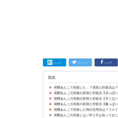
シェア
ツイート
シェア
目次
発酵あんこで失敗した…？原因と対処法は
発酵あんこの失敗の原因と対処法【水っぽ
発酵あんこの失敗の原因と対処法【甘くな
原因｜水分量が多過ぎる
対処法｜完成後の場合はガーゼで水切りすればO
発酵あんこの失敗の原因と対処法【酸っぱ
原因①小豆の渋切りをしていない
原因②小豆が固い・パサパサ
原因③発酵時の温度が適温より高い・低い
原因④発酵時間が足りていない
発酵あんこで失敗した時の活用法は？リメ
原因①発酵時の温度が低い
原因②冷蔵庫で長期間保存している
発酵あんこの失敗しない作り方も知ってお
【前提】発酵あんこが腐ってなければそのまま食
発酵あんこが甘くない・苦い時の活用法＆リメイ
発酵あんこが酸っぱい時の活用法＆リメイクアイ
リメイク・アレンジレシピ①豆乳あずきムース
リメイク・アレンジレシピ②かぼちゃのいとこ煮