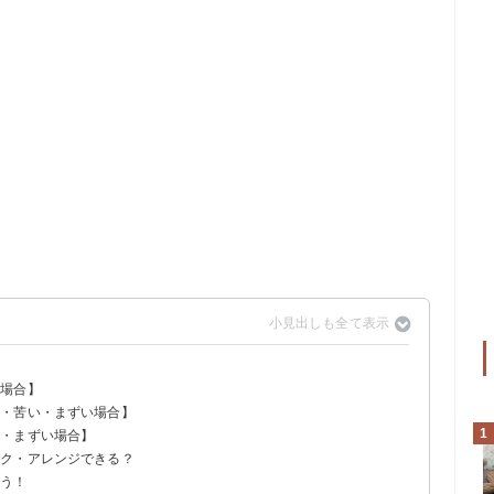
？
い場合】
い・苦い・まずい場合】
K
1
い・まずい場合】
イク・アレンジできる？
こう！
べてもOK
クアイデア
デア