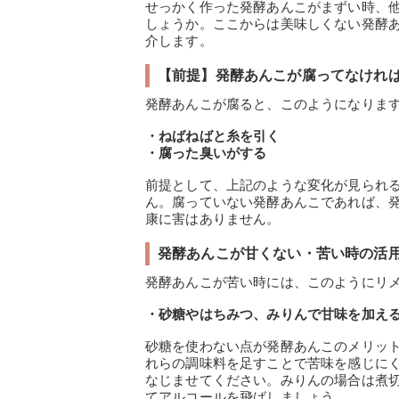
せっかく作った発酵あんこがまずい時、
しょうか。ここからは美味しくない発酵
介します。
【前提】発酵あんこが腐ってなければ
発酵あんこが腐ると、このようになりま
・ねばねばと糸を引く
・腐った臭いがする
前提として、上記のような変化が見られ
ん。腐っていない発酵あんこであれば、
康に害はありません。
発酵あんこが甘くない・苦い時の活
発酵あんこが苦い時には、このようにリ
・砂糖やはちみつ、みりんで甘味を加え
砂糖を使わない点が発酵あんこのメリッ
れらの調味料を足すことで苦味を感じに
なじませてください。みりんの場合は煮
てアルコールを飛ばしましょう。