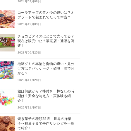
2024年02月08日
コーラアップの昔と今の違いは？オ
ブラートで包まれてたって本当？
2023年12月03日
チョコビアイスはどこで売ってる？
現在は販売中止？販売店・通販を調
査！
2023年09月25日
地球グミの本物と偽物の違い・見分
け方は？パッケージ・値段・味で分
かる？
2023年11月28日
飴は何歳から？棒付き・棒なしの時
期は？安全な与え方・実体験も紹
介！
2022年11月07日
焼き菓子の種類25選！世界の洋菓
子〜和菓子まで手作りレシピを一覧
で紹介！