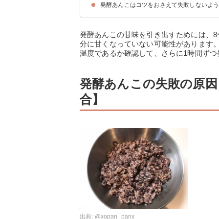
発酵あんこはコツをおさえて失敗しないよ
材料
①炊飯器での失敗しない作り方
②ヨーグルトメーカーでの失敗しない作り方
発酵あんこの甘味を引き出すためには、8
分に甘くなっていない可能性があります
温度であるか確認して、さらに1時間ずつ
発酵あんこの失敗の原因
合】
出典:
@xopan_panx