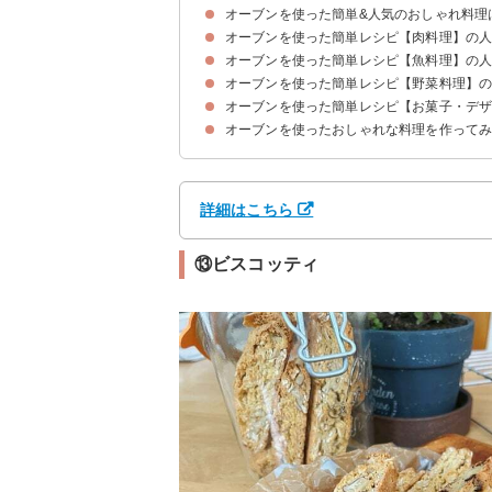
オーブンを使った簡単&人気のおしゃれ料理
オーブンを使った簡単レシピ【肉料理】の人
オーブンを使った簡単レシピ【魚料理】の人
①ローストチキン
②牛ひき肉のハンバーグ
③キッビ
④おもてなしにも最適なラザニア
⑤鶏肉のハーブ焼き
➅おつまみにもなるれんこんの豚こまチーズ焼き
⑦鶏肉の香草パン粉焼き
⑧フランス風のマッシュポテトとひき肉のグラタ
⑨クリスマスパーティーにおすすめのローストビ
⑩おしゃれな大皿料理に！豚バラ肉と野菜のチー
⑪海外風のミートパイ
⑫時短で揚げないメンチカツ
オーブンを使った簡単レシピ【野菜料理】の
①じゃがいもと白身魚のヘルシーなオーブン焼き
②豆乳シーフードグラタン
③お祝いにおすすめのタイの塩釜焼
④タラのトマト煮込み
⑤イワシのコンフィ
⑥タラとブロッコリーのグラタン
⑦ワタリガニのパエリア
⑧タラのピザ風グリル焼き
⑨サバの味噌煮缶のオーブン焼き
⑩カツオとブロッコリーのオーブン焼き
⑪和食にもおすすめのサゴシの菜の花焼き
⑫サゴシのかぶら蒸し
⑬サンマのフライ
オーブンを使った簡単レシピ【お菓子・デザ
①ハーブが香る野菜たっぷりのチキンのぎゅうぎ
②豚肉とれんこんのハッセルバック風
③野菜のグリル
④野菜とチキンのオーブン焼き
⑤ギリシャ風のオーブンチーズ焼き
⑥野菜とアーモンドスパイシーピザ
⑦野菜のケークサレ
⑧肉と野菜の重ねオーブン焼き
⑨ヘルシーポテトグラタン
⑩焼き野菜のイタリアンマリネ
⑪ハロウィンパーティー向きのゴロゴロ野菜のパ
⑫野菜と卵のカレーグラタン
⑬鮭と夏野菜のオーブン焼き
⑭ヘルシーなポテトフライ風
⑮野菜たっぷりコテージパイ
オーブンを使ったおしゃれな料理を作って
①バターパウンドケーキ
②紅茶のシフォンケーキ
③アメリカンレモンケーキ
④ニューヨークチーズケーキ
⑤バレンタインにおすすめのブラウニー
⑥ガトーショコラ
⑦台湾カステラ
⑧マドレーヌ
⑨チョコレートマフィン
⑩豆腐で作る焼きドーナッツ
⑪スコーン
⑫アイスボックスクッキー
⑬ビスコッティ
⑭懐かしい味わいのプリン
⑮ミンスパイ
詳細はこちら
⑬ビスコッティ