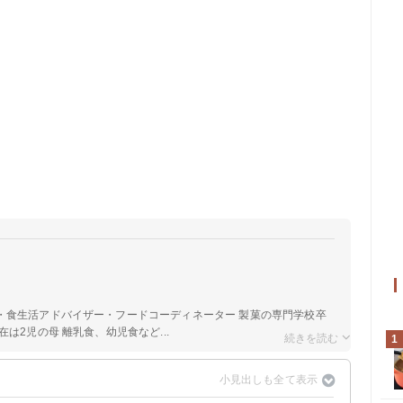
a
・食生活アドバイザー・フードコーディネーター 製菓の専門学校卒
は2児の母 離乳食、幼児食など...
1