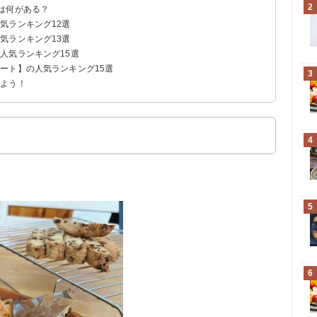
2
は何がある？
気ランキング12選
気ランキング13選
ン
ーフ
ズオーブン焼き
人気ランキング15選
ート】の人気ランキング15選
ゅう焼き
イ
3
みよう！
4
5
6