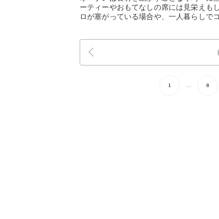
ーティーやおもてなしの席には見栄えも
ロが塞がっている場合や、一人暮らしで
1
...
8