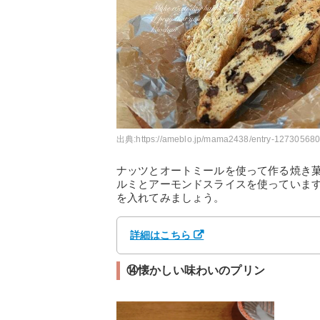
出典:
https://ameblo.jp/mama2438/entry-127305680
ナッツとオートミールを使って作る焼き
ルミとアーモンドスライスを使っていま
を入れてみましょう。
詳細はこちら
⑭懐かしい味わいのプリン