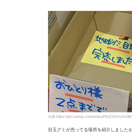
出典:
https://pbs.twimg.com/media/FBJZ83IUUAUft
目玉グミが売ってる場所を紹介しました