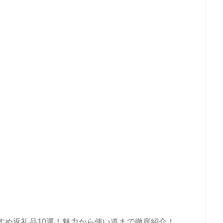
すめ返礼品10選！魅力から使い道まで徹底紹介！