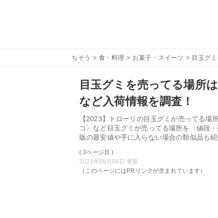
ちそう
>
食・料理
>
お菓子・スイーツ
> 目玉グ
目玉グミを売ってる場所
など入荷情報を調査！
【2023】トローリの目玉グミが売ってる
コ〉など目玉グミが売ってる場所を〈値段・
販の最安値や手に入らない場合の類似品も紹
( 3ページ目 )
2023年09月04日 更新
（このページにはPRリンクが含まれています）