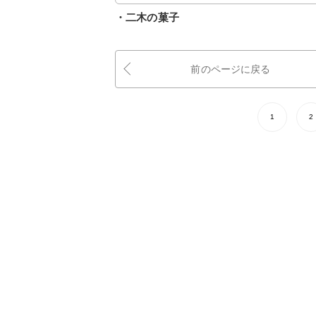
・二木の菓子
前のページに戻る
1
2