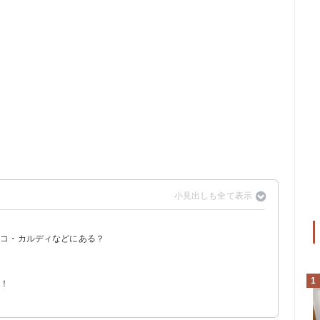
トコ・カルディなどにある？
1
介！
円）