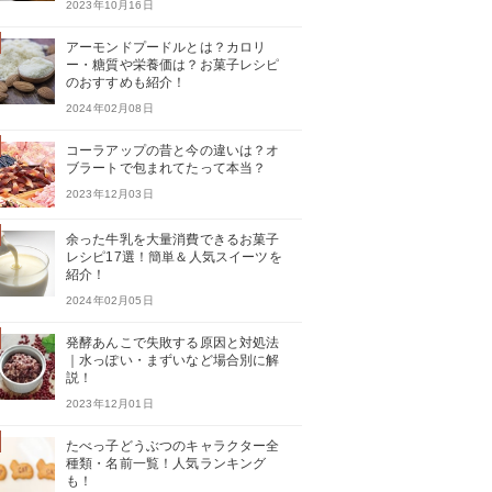
2023年10月16日
アーモンドプードルとは？カロリ
ー・糖質や栄養価は？お菓子レシピ
のおすすめも紹介！
2024年02月08日
コーラアップの昔と今の違いは？オ
ブラートで包まれてたって本当？
2023年12月03日
余った牛乳を大量消費できるお菓子
レシピ17選！簡単＆人気スイーツを
紹介！
2024年02月05日
発酵あんこで失敗する原因と対処法
｜水っぽい・まずいなど場合別に解
説！
2023年12月01日
たべっ子どうぶつのキャラクター全
種類・名前一覧！人気ランキング
も！