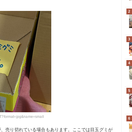
2
3
4
5
8T?format=jpg&name=small
6
が、売り切れている場合もあります。ここでは目玉グミが