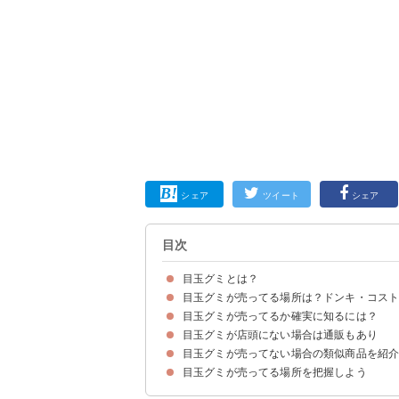
シェア
ツイート
シェア
目次
目玉グミとは？
目玉グミが売ってる場所は？ドンキ・コス
目玉グミは動画サイトで話題になっているグミ
目玉グミの値段・定価
目玉グミが売ってるか確実に知るには？
①ドンキ
②コストコ
③カルディ
④イオン
⑤ロフト
⑥ヴィレヴァン
⑦サンキューマート
⑧プラザ
⑨二木の菓子
➉オリンピア
目玉グミが店頭にない場合は通販もあり
よく行く店舗に電話するのが確実
目玉グミが売ってない場合の類似商品を紹
①目玉グミ
②目玉グミ・地球グミセット
目玉グミが売ってる場所を把握しよう
①ドラゴンポップグミ 16個セット（2450円）
②バードグミボール2個入り×3箱セット（1400
③アイボールズグミ 50個入り（5775円)