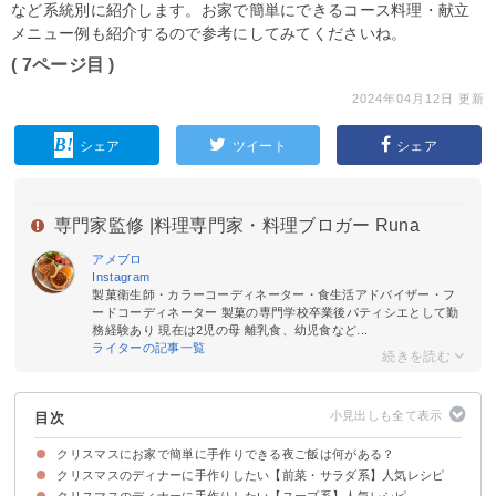
など系統別に紹介します。お家で簡単にできるコース料理・献立
メニュー例も紹介するので参考にしてみてくださいね。
( 7ページ目 )
2024年04月12日 更新
シェア
ツイート
シェア
専門家監修 |
料理専門家・料理ブロガー Runa
アメブロ
Instagram
製菓衛生師・カラーコーディネーター・食生活アドバイザー・フ
ードコーディネーター 製菓の専門学校卒業後パティシエとして勤
務経験あり 現在は2児の母 離乳食、幼児食など...
ライターの記事一覧
目次
クリスマスにお家で簡単に手作りできる夜ご飯は何がある？
クリスマスのディナーに手作りしたい【前菜・サラダ系】人気レシピ
クリスマスのディナーに手作りしたい【スープ系】人気レシピ
①おしゃれなリースサラダ
②ツリー風に盛り付けしたサラダ
③クリスマスカラーのカプレーゼ
④簡単に作れるトマトのマリネ