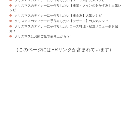
クリスマスのディナーに手作りしたい【主菜・メインのおかず系】人気レ
①ビーフシチュー
②ミネストローネ
③ポトフ
④クリームシチュー
⑤かぶのポタージュ
シピ
クリスマスのディナーに手作りしたい【主食系】人気レシピ
①ミートローフ
②ローストチキン
③ローストポーク
④簡単なパンキッシュ
⑤鶏肉のトマト煮
⑥トースターで作るローストビーフ
⑦クリスマスらしく盛り付けしたグラタン
クリスマスのディナーに手作りしたい【デザート】の人気レシピ
①ラザニア
②パエリア
③ミラノ風ドリア
④ハーブリゾット
⑤フライパンでマルゲリータピザ
⑥おしゃれなジェノベーゼパスタ
クリスマスのディナーに手作りしたいコース料理・献立メニュー例を紹
①リースパイ
②子供に人気のパンケーキツリー
③ブッシュドノエル
④スコップケーキ
⑤おしゃれなヨーグルトムース
介！
クリスマスはお家ご飯で盛り上がろう！
献立メニュー例①〜初心者でも簡単に作れるクリスマスディナーが作りたい
献立メニュー例②〜大人数でパーティーを楽しみたい時におすすめ〜
献立メニュー例③〜クリスマスに和食が食べたい人におすすめ〜
人におすすめ〜
（このページにはPRリンクが含まれています）