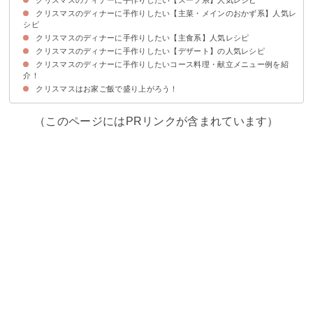
クリスマスのディナーに手作りしたい【主菜・メインのおかず系】人気レ
①ビーフシチュー
②ミネストローネ
③ポトフ
④クリームシチュー
⑤かぶのポタージュ
シピ
クリスマスのディナーに手作りしたい【主食系】人気レシピ
①ミートローフ
②ローストチキン
③ローストポーク
④簡単なパンキッシュ
⑤鶏肉のトマト煮
⑥トースターで作るローストビーフ
⑦クリスマスらしく盛り付けしたグラタン
クリスマスのディナーに手作りしたい【デザート】の人気レシピ
①ラザニア
②パエリア
③ミラノ風ドリア
④ハーブリゾット
⑤フライパンでマルゲリータピザ
⑥おしゃれなジェノベーゼパスタ
クリスマスのディナーに手作りしたいコース料理・献立メニュー例を紹
①リースパイ
②子供に人気のパンケーキツリー
③ブッシュドノエル
④スコップケーキ
⑤おしゃれなヨーグルトムース
介！
クリスマスはお家ご飯で盛り上がろう！
献立メニュー例①〜初心者でも簡単に作れるクリスマスディナーが作りたい
献立メニュー例②〜大人数でパーティーを楽しみたい時におすすめ〜
献立メニュー例③〜クリスマスに和食が食べたい人におすすめ〜
人におすすめ〜
（このページにはPRリンクが含まれています）