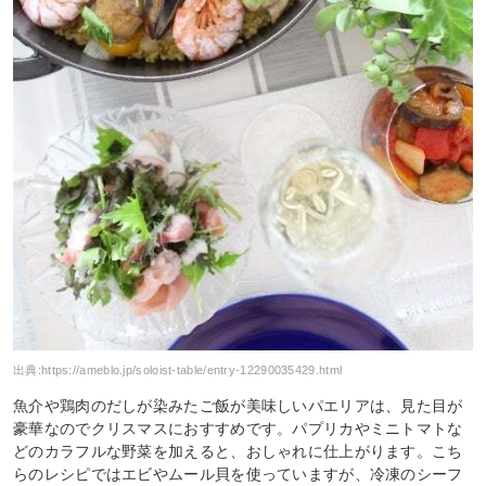
出典:
https://ameblo.jp/soloist-table/entry-12290035429.html
魚介や鶏肉のだしが染みたご飯が美味しいパエリアは、見た目が
豪華なのでクリスマスにおすすめです。パプリカやミニトマトな
どのカラフルな野菜を加えると、おしゃれに仕上がります。こち
らのレシピではエビやムール貝を使っていますが、冷凍のシーフ