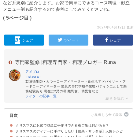
など系統別に紹介します。お家で簡単にできるコース料理・献立
メニュー例も紹介するので参考にしてみてくださいね。
( 5ページ目 )
2024年04月12日 更新
シェア
ツイート
シェア
専門家監修 |
料理専門家・料理ブロガー Runa
アメブロ
Instagram
製菓衛生師・カラーコーディネーター・食生活アドバイザー・フ
ードコーディネーター 製菓の専門学校卒業後パティシエとして勤
務経験あり 現在は2児の母 離乳食、幼児食など...
ライターの記事一覧
目次
クリスマスにお家で簡単に手作りできる夜ご飯は何がある？
クリスマスのディナーに手作りしたい【前菜・サラダ系】人気レシピ
クリスマスのディナーに手作りしたい【スープ系】人気レシピ
①おしゃれなリースサラダ
②ツリー風に盛り付けしたサラダ
③クリスマスカラーのカプレーゼ
④簡単に作れるトマトのマリネ