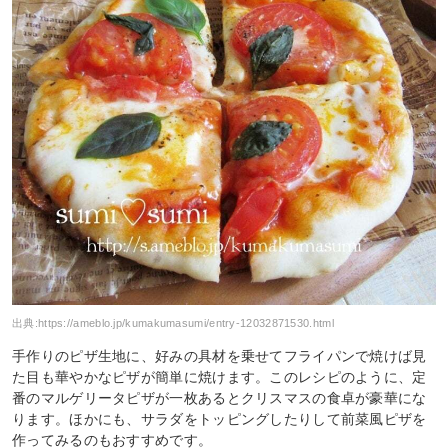
出典:
https://ameblo.jp/kumakumasumi/entry-12032871530.html
手作りのピザ生地に、好みの具材を乗せてフライパンで焼けば見
た目も華やかなピザが簡単に焼けます。このレシピのように、定
番のマルゲリータピザが一枚あるとクリスマスの食卓が豪華にな
ります。ほかにも、サラダをトッピングしたりして前菜風ピザを
作ってみるのもおすすめです。