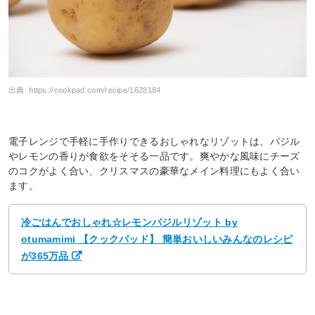
出典:
https://cookpad.com/recipe/1628184
電子レンジで手軽に手作りできるおしゃれなリゾットは、バジル
やレモンの香りが食欲をそそる一品です。爽やかな風味にチーズ
のコクがよく合い、クリスマスの豪華なメイン料理にもよく合い
ます。
冷ごはんでおしゃれ☆レモンバジルリゾット by
otumamimi 【クックパッド】 簡単おいしいみんなのレシピ
が365万品