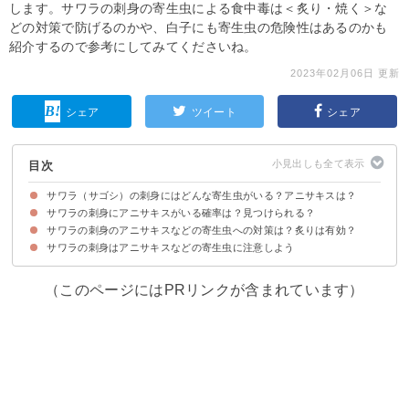
します。サワラの刺身の寄生虫による食中毒は＜炙り・焼く＞な
どの対策で防げるのかや、白子にも寄生虫の危険性はあるのかも
紹介するので参考にしてみてくださいね。
2023年02月06日 更新
シェア
ツイート
シェア
目次
サワラ（サゴシ）の刺身にはどんな寄生虫がいる？アニサキスは？
サワラの刺身にアニサキスがいる確率は？見つけられる？
①アニサキス
②ヒルディネラヴェントリコサ
サワラの刺身のアニサキスなどの寄生虫への対策は？炙りは有効？
サワラにはほとんど100％の確率でアニサキスが寄生している
サワラにいるアニサキスの見つけ方
サワラの刺身はアニサキスなどの寄生虫に注意しよう
①炙りではアニサキスは死滅しないので中まで焼く・加熱する
②釣った場合はすぐに内臓を取り出して締める
③食べる前は目視でよく確認する
④よく噛んで食べる
⑤一度冷凍する
（このページにはPRリンクが含まれています）