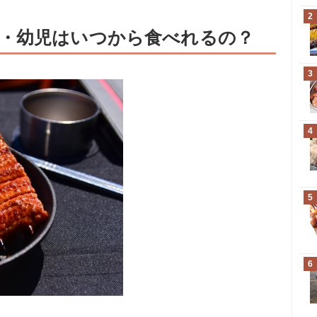
2
・幼児はいつから食べれるの？
3
4
5
6