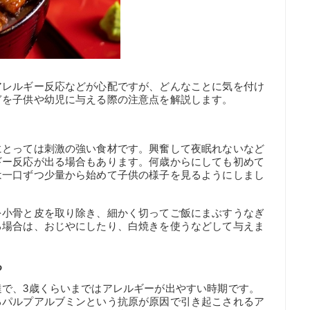
アレルギー反応などが心配ですが、どんなことに気を付け
ぎを子供や幼児に与える際の注意点を解説します。
にとっては刺激の強い食材です。興奮して夜眠れないなど
ギー反応が出る場合もあります。何歳からにしても初めて
は一口ずつ少量から始めて子供の様子を見るようにしまし
を小骨と皮を取り除き、細かく切ってご飯にまぶすうなぎ
る場合は、おじやにしたり、白焼きを使うなどして与えま
る
達で、3歳くらいまではアレルギーが出やすい時期です。
るパルプアルブミンという抗原が原因で引き起こされるア