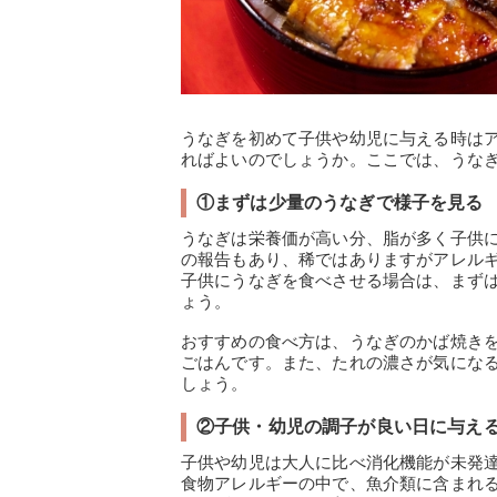
うなぎを初めて子供や幼児に与える時は
ればよいのでしょうか。ここでは、うな
①まずは少量のうなぎで様子を見る
うなぎは栄養価が高い分、脂が多く子供
の報告もあり、稀ではありますがアレル
子供にうなぎを食べさせる場合は、まず
ょう。
おすすめの食べ方は、うなぎのかば焼き
ごはんです。また、たれの濃さが気にな
しょう。
②子供・幼児の調子が良い日に与え
子供や幼児は大人に比べ消化機能が未発
食物アレルギーの中で、魚介類に含まれ