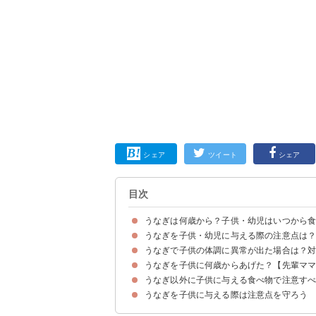
シェア
ツイート
シェア
目次
うなぎは何歳から？子供・幼児はいつから
うなぎを子供・幼児に与える際の注意点は
うなぎを子供に与えるのは2歳程度からが目安
うなぎで子供の体調に異常が出た場合は？
①まずは少量のうなぎで様子を見る
②子供・幼児の調子が良い日に与える
③病院にいけるような状況にしておくと安心
うなぎを子供に何歳からあげた？【先輩マ
子供の体調に異変があればすぐに医療機関を受診
うなぎ以外に子供に与える食べ物で注意す
うなぎを子供に与える際は注意点を守ろう