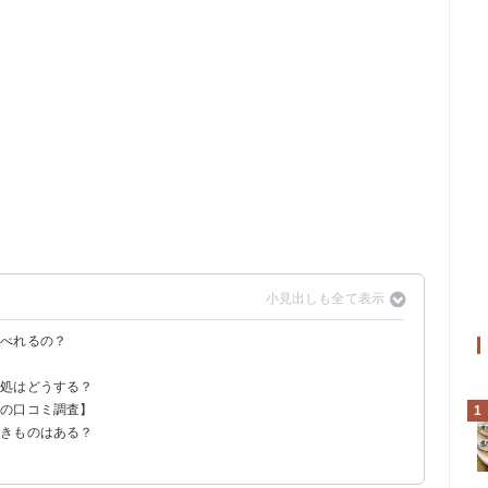
食べれるの？
？
対処はどうする？
マの口コミ調査】
1
しよう
べきものはある？