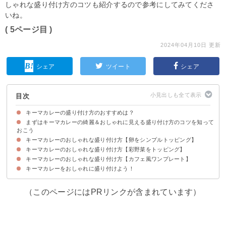
しゃれな盛り付け方のコツも紹介するので参考にしてみてくださ
いね。
( 5ページ目 )
2024年04月10日 更新
シェア
ツイート
シェア
目次
キーマカレーの盛り付け方のおすすめは？
まずはキーマカレーの綺麗＆おしゃれに見える盛り付け方のコツを知って
おこう
キーマカレーのおしゃれな盛り付け方【卵をシンプルトッピング】
①高さを出し立体感を出す
②彩りの良いトッピングを選ぶ
③シンプルな色の皿を使う
キーマカレーのおしゃれな盛り付け方【彩野菜をトッピング】
①目玉焼き乗せキーマカレー
②豆沢山のキーマカレー
③半熟卵乗せキーマカレー
④温泉卵トッピングのキーマカレー
⑤ゆで卵と本格スパイスのキーマカレー
⑥ミックスベジタブルのキーマカレー
キーマカレーのおしゃれな盛り付け方【カフェ風ワンプレート】
①夏野菜ソテー添えキーマカレー
②温玉と夏野菜のキーマカレー
③生野菜添えキーマカレー
④野菜豊富なキーマカレー
⑤夏野菜たっぷりキーマカレー
キーマカレーをおしゃれに盛り付けよう！
①彩り豊かなワンプレートキーマカレー
②かぼちゃのキーマカレー
③コーンとピーマンの彩りキーマカレー
④米粉ナンとキーマカレーの本格ワンプレート
⑤大豆ミートのキーマカレー
⑥子供も喜ぶキーマカレープレート
（このページにはPRリンクが含まれています）