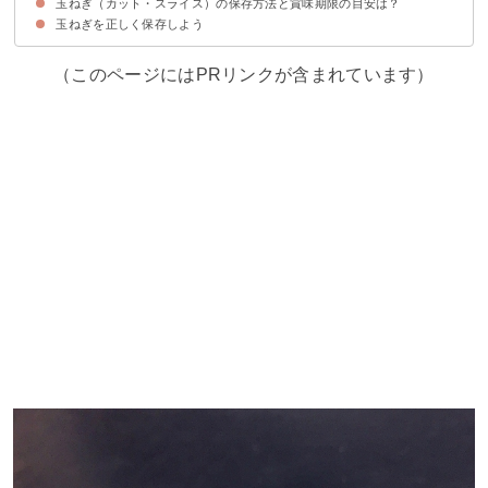
玉ねぎ（カット・スライス）の保存方法と賞味期限の目安は？
冷蔵より常温保存がおすすめ
玉ねぎを正しく保存しよう
カットして冷蔵の場合は1～2週間保存可能
スライスして冷蔵の場合は2～3日保存可能
スライスして冷凍の場合は1～2ヶ月保存可能
（このページにはPRリンクが含まれています）