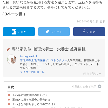
た目・臭いなどから見分ける方法を紹介します。玉ねぎを長持ち
させる方法も紹介するので、参考にしてみてくださいね。
( 3ページ目 )
2023年03月01日 更新
シェア
ツイート
シェア
専門家監修 |
管理栄養士・栄養士 釜野菜帆
Instagram
HP
管理栄養士/食育栄養インストラクター
大学卒業後、管理栄養士を
取得し、即フリーランスとして活動開始し、ダイエットサポート
やレシピ開発、...
ライターの記事一覧
目次
玉ねぎの消費期限の目安は？
玉ねぎの腐った場合の見分け方
玉ねぎの常温保存で消費期限は約1~3ヶ月
玉ねぎの冷蔵・冷凍保存はカット状態で消費期限が大きく変わる
ちなみに「新玉ねぎ」の消費期限は短め
玉ねぎを長持ちさせる保存方法は？
①悪臭がする
②皮が柔らかくぶよぶよしている
③実が溶けて水分が出ている
④実が茶色に変色している
ただし、芽が生えていても食べられる