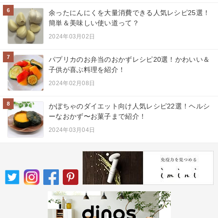
6
余ったにんにくを大量消費できる人気レシピ25選！
簡単＆美味しい使い道って？
2024年03月02日
7
パプリカのお弁当のおかずレシピ20選！かわいい＆
子供が喜ぶ料理を紹介！
2024年02月08日
8
かぼちゃのダイエット向け人気レシピ22選！ヘルシ
ーなおかず〜お菓子まで紹介！
2024年03月04日