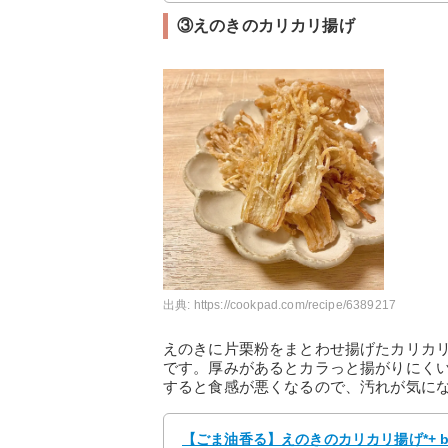
③えのきのカリカリ揚げ
出典:
https://cookpad.com/recipe/6389217
えのきに片栗粉をまとわせ揚げたカリカ
です。厚みがあるとカラっと揚がりにく
すると食感が悪くなるので、汚れが気に
【ごま油香る】えのきのカリカリ揚げ*+ 