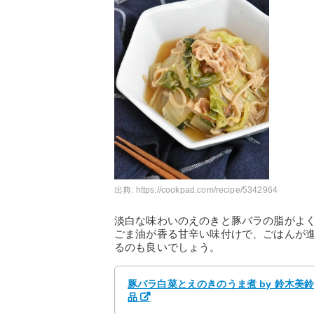
出典:
https://cookpad.com/recipe/5342964
淡白な味わいのえのきと豚バラの脂がよ
ごま油が香る甘辛い味付けで、ごはんが
るのも良いでしょう。
豚バラ白菜とえのきのうま煮 by 鈴木美
品