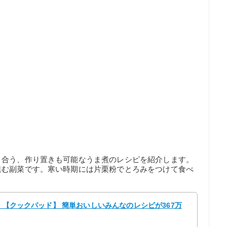
く合う、作り置きも可能なうま煮のレシピを紹介します。
進む副菜です。寒い時期には片栗粉でとろみをつけて食べ
鈴 【クックパッド】 簡単おいしいみんなのレシピが367万