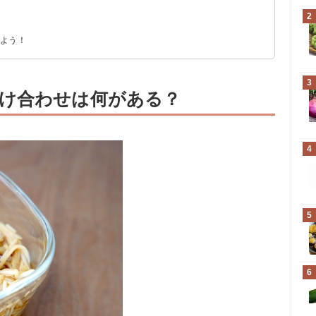
2
え
ぱり炒め
みよう！
3
け合わせは何がある？
4
5
6