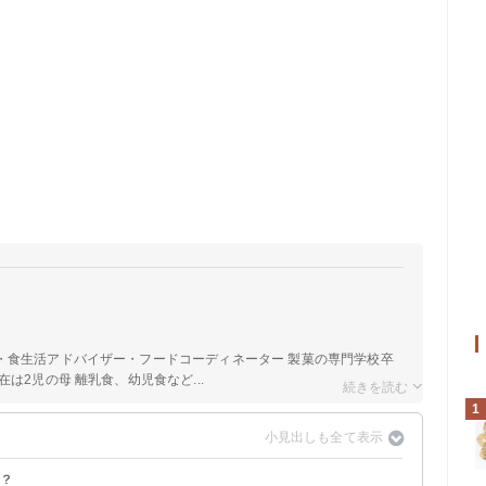
a
・食生活アドバイザー・フードコーディネーター 製菓の専門学校卒
は2児の母 離乳食、幼児食など...
1
る？