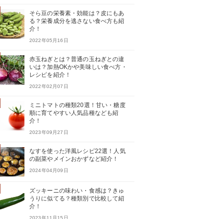
そら豆の栄養素・効能は？皮にもあ
る？栄養成分を逃さない食べ方も紹
介！
2022年05月16日
赤玉ねぎとは？普通の玉ねぎとの違
いは？加熱OKかや美味しい食べ方・
レシピを紹介！
2022年02月07日
ミニトマトの種類20選！甘い・糖度
順に育てやすい人気品種なども紹
介！
2023年09月27日
なすを使った洋風レシピ22選！人気
の副菜やメインおかずなど紹介！
2024年04月09日
ズッキーニの味わい・食感は？きゅ
うりに似てる？種類別で比較して紹
介！
2023年11月15日