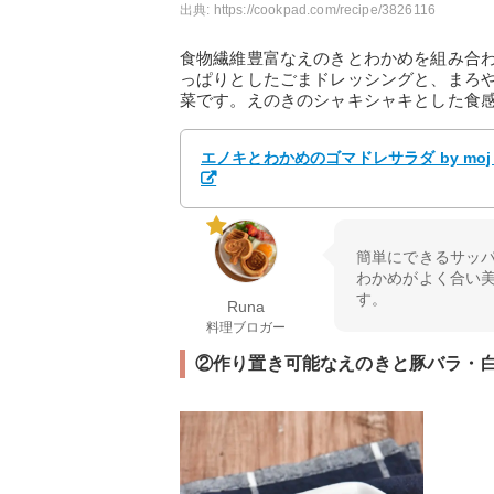
出典:
https://cookpad.com/recipe/3826116
食物繊維豊富なえのきとわかめを組み合
っぱりとしたごまドレッシングと、まろ
菜です。えのきのシャキシャキとした食
エノキとわかめのゴマドレサラダ by mo
簡単にできるサッパ
わかめがよく合い美
す。
Runa
料理ブロガー
②作り置き可能なえのきと豚バラ・