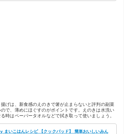
リ揚げは、新食感のえのきで箸が止まらないと評判の副菜
いので、薄めにほぐすのがポイントです。えのきは水洗い
なる時はペーパータオルなどで拭き取って使いましょう。
by まいこはんレシピ 【クックパッド】 簡単おいしいみん