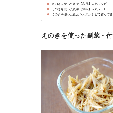
えのきを使った副菜【和風】人気レシピ
えのきを使った副菜【洋風】人気レシピ
①えのきとわかめのごまドレッシングサラダ
②作り置き可能なえのきと豚バラ・白菜のうま煮
③えのきのカリカリ揚げ
④レンジで簡単に作れるえのきと春雨の明太子和
⑤えのきと厚揚げの生姜あんかけ
⑥作り置きできるえのきとピーマンの塩昆布さっ
⑦えのきと卵のあんかけ豆腐
⑧えのきと鶏ひき肉の巾着煮
⑨えのきとこんにゃくのピリ辛炒め
⑩レンジで簡単えのきの梅ポン酢和え
⑪えのきとじゃこの落とし揚げ
えのきを使った副菜を人気レシピで作って
①えのきのチーズ焼き
②えのきのペペロンチーノ風炒め
③えのきと豚肉・白菜のクリームグラタン
④ブラウンえのきとベーコンのバター醤油炒め
えのきを使った副菜・付