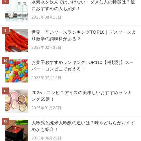
8
水素水を飲んではいけない・ダメな人の特徴は？逆
におすすめの人も紹介！
2023年08月18日
9
世界一辛いソースランキングTOP10｜デスソースよ
り激辛の調味料がある？
2023年02月09日
10
お菓子おすすめランキングTOP110【種類別】スー
パー・コンビニで買える！
2023年07月12日
11
2025｜コンビニアイスの美味しいおすすめランキ
ング55選！
2025年01月28日
12
大吟醸と純米大吟醸の違いは？味やどちらがおすす
めかも紹介！
2023年06月29日