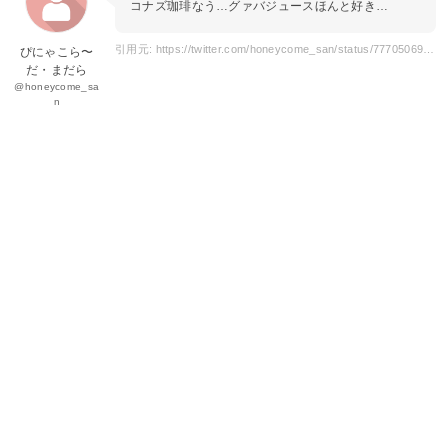
コナズ珈琲なう…グァバジュースほんと好き…
引用元: https://twitter.com/honeycome_san/status/777050692435357696
ぴにゃこら〜
だ・まだら
@honeycome_sa
n