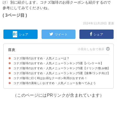
け〉別に紹介します。コナズ珈琲のお得クーポンも紹介するので
参考にしてみてくださいね。
( 3ページ目 )
2024年11月29日 更新
シェア
ツイート
シェア
目次
コナズ珈琲のおすすめ・人気メニューは？
コナズ珈琲のおすすめ・人気メニューランキング5選【パンケーキ】
コナズ珈琲のおすすめ・人気メニューランキング5選【ドリンク/飲み物】
5位：マカダミアナッツパンケーキ（税込1,298円）
4位：クラシックホイップパンケーキ（税込898円）
3位：コナズKONA農園パンケーキ（税込1,518円）
2位：削りチョコ＆バナナパンケーキ（税込1,518円）
1位：ストロベリー＆バナナホイップパンケーキ（税込1,628円）
コナズ珈琲のおすすめ・人気メニューランキング5選【食事/ランチ向け】
5位：Kona'sオリジナルトロピカルティー（税込539円）
4位：ソイバナナスムージー（税込825円）
3位：マンゴージュース（税込539円）
2位：グァバジュース（税込539円）
1位：本日のコーヒー（税込495円）
コナズ珈琲に行く時はお得なクーポン利用がおすすめ！
5位：アボカドバーガー（税込1,518円）
4位：グリルドチキンシーザーサラダパンケーキ（税込1,738円）
3位：ガーリックシュリンププレート（税込1,738円）
2位：コナズバーガー（税込1,408円）
1位：ハンバーグロコモコ（税込1,408円）
コナズ珈琲の美味しいおすすめ・人気メニューを食べてみよう
（このページにはPRリンクが含まれています）