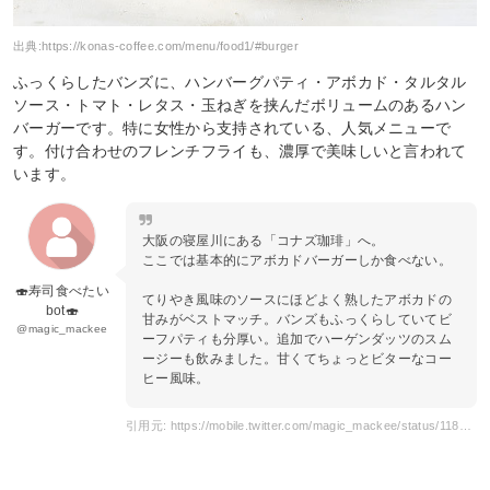
出典:
https://konas-coffee.com/menu/food1/#burger
ふっくらしたバンズに、ハンバーグパティ・アボカド・タルタル
ソース・トマト・レタス・玉ねぎを挟んだボリュームのあるハン
バーガーです。特に女性から支持されている、人気メニューで
す。付け合わせのフレンチフライも、濃厚で美味しいと言われて
います。
大阪の寝屋川にある「コナズ珈琲」へ。
ここでは基本的にアボカドバーガーしか食べない。
🍣寿司食べたい
てりやき風味のソースにほどよく熟したアボカドの
bot🍣
甘みがベストマッチ。バンズもふっくらしていてビ
@magic_mackee
ーフパティも分厚い。追加でハーゲンダッツのスム
ージーも飲みました。甘くてちょっとビターなコー
ヒー風味。
引用元: https://mobile.twitter.com/magic_mackee/status/1189848675524038656