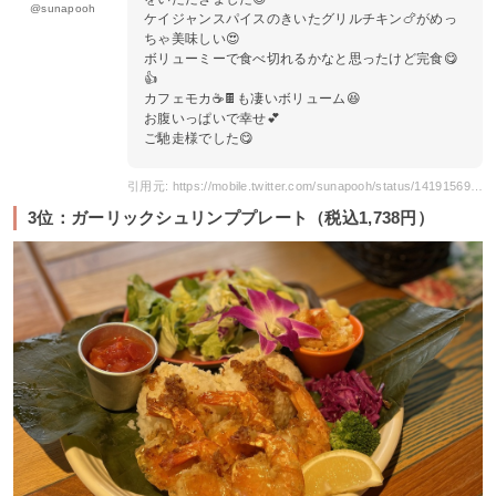
@sunapooh
ケイジャンスパイスのきいたグリルチキン🍗がめっ
ちゃ美味しい😍
ボリューミーで食べ切れるかなと思ったけど完食😋
👍
カフェモカ☕️🍫も凄いボリューム😆
お腹いっぱいで幸せ💕
ご馳走様でした😋
引用元: https://mobile.twitter.com/sunapooh/status/1419156946012147716
3位：ガーリックシュリンププレート（税込1,738円）