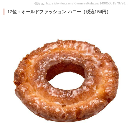
引用元: https://twitter.com/KiyomiyaI/status/1490568157979115520
17位：オールドファッション ハニー（税込154円）