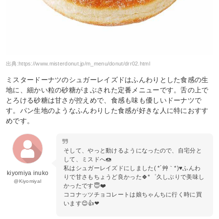
出典:
https://www.misterdonut.jp/m_menu/donut/drr02.html
ミスタードーナツのシュガーレイズドはふんわりとした食感の生
地に、細かい粒の砂糖がまぶされた定番メニューです。舌の上で
とろける砂糖は甘さが控えめで、食感も味も優しいドーナツで
す。パン生地のようなふんわりした食感が好きな人に特におすす
めです。
そして、やっと動けるようになったので、自宅分と
して、ミスドへ🍩
私はシュガーレイズドにしました( *´艸｀*)♥ふんわ
kiyomiya inuko
りで甘さもちょうど良かった🍀*゜久しぶりで美味し
@KiyomiyaI
かったです😇❤️
ココナッツチョコレートは娘ちゃんちに行く時に買
います😊👍❤