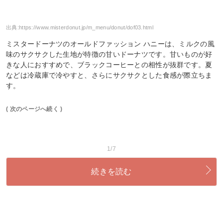
出典:
https://www.misterdonut.jp/m_menu/donut/dof03.html
ミスタードーナツのオールドファッション ハニーは、ミルクの風
味のサクサクした生地が特徴の甘いドーナツです。甘いものが好
きな人におすすめで、ブラックコーヒーとの相性が抜群です。夏
などは冷蔵庫で冷やすと、さらにサクサクとした食感が際立ちま
す。
( 次のページへ続く )
1/7
続きを読む