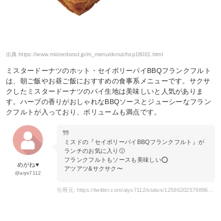
出典:
https://www.misterdonut.jp/m_menu/donut/hsp18001.html
ミスタードーナツのホット・セイボリーパイBBQフランクフルト
は、朝ご飯やお昼ご飯におすすめの食事系メニューです。サクサ
クしたミスタードーナツのパイ生地は美味しいと人気がありま
す。ハーブの香りがおしゃれなBBQソースとジューシーなフラン
クフルトが入っており、ボリュームも満点です。
ミスドの『セイボリーパイBBQフランクフルト』が
ランチのお気に入り🙂
フランクフルトもソースも美味しい⭕️
めがね♥
アツアツ&サクサク〜
@aiys7112
引用元: https://twitter.com/aiys7112/status/1258620257989623808