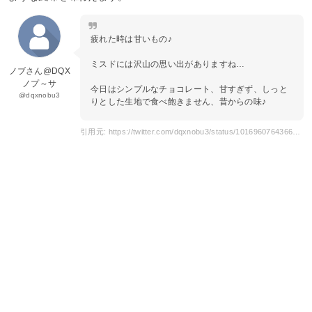
疲れた時は甘いもの♪
ミスドには沢山の思い出がありますね…
ノブさん@DQX
ノプ～サ
今日はシンプルなチョコレート、甘すぎず、しっと
@dqxnobu3
りとした生地で食べ飽きません、昔からの味♪
引用元: https://twitter.com/dqxnobu3/status/1016960764366618624