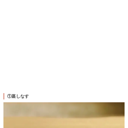
①蒸しなす