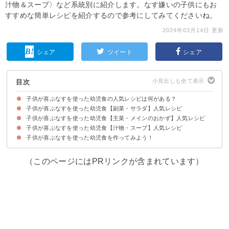
汁物＆スープ〉など系統別に紹介します。なす嫌いの子供にもお
すすめな簡単レシピを紹介するので参考にしてみてくださいね。
2024年03月14日 更新
シェア
ツイート
シェア
目次
子供が喜ぶなすを使った幼児食の人気レシピは何がある？
子供が喜ぶなすを使った幼児食【副菜・サラダ】人気レシピ
子供が喜ぶなすを使った幼児食【主菜・メインのおかず】人気レシピ
①蒸しなす
②なすの揚げ浸し
③なすのマヨサラダ
④1歳児から なすベーコン炒め
⑤なすと豚肉の甘味噌炒め
⑥なす入り卵焼き
⑦なすと豚肉の重ね蒸し
⑧1歳から なすのカレー炒め
⑨なすと豚肉のケチャップ炒め煮
⑩なすの柔らか卵炒め
子供が喜ぶなすを使った幼児食【汁物・スープ】人気レシピ
①なすのチーズ焼き
②2歳児も喜ぶ なすのはさみ焼き
③辛くない麻婆なす
④なすと鶏肉のカレー炒め
⑤子供と作るなすピザ
⑥スティックなすのバタポン肉巻き
⑦なす嫌いの人にもおすすめの簡単ミートグラタン
⑧なすとハムのフライ
子供が喜ぶなすを使った幼児食を作ってみよう！
①食感を克服 なすの味噌汁
②なすとベーコンのスープ
③なすとトマトのスープ
④なすのポタージュ
（このページにはPRリンクが含まれています）