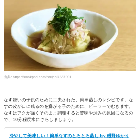
出典:
https://cookpad.com/recipe/4637901
なす嫌いの子供のために工夫された、簡単蒸しのレシピです。な
すの皮が口に残るのを嫌がる子のために、ピーラーでむきます。
なすはアクが強くそのまま調理すると苦味や渋みの原因になるの
で、10分程度水にさらしましょう。
冷やして美味しい！簡単なすのとろとろ蒸し by 磯野ゆかり