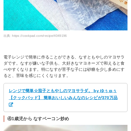
出典:
https://cookpad.com/recipe/4049196
電子レンジで簡単に作ることができる、なすともやしのマヨサラ
ダです。なすが嫌いな子供も、大好きなマヨネーズで和えると食
べやすくなります。特になすが苦手な子には砂糖を少し多めにす
ると、苦味を感じにくくなります。
レンジで簡単☆茄子ともやしのマヨサラダ。 by ゆぅゅぅ
【クックパッド】 簡単おいしいみんなのレシピが370万品
④1歳児から なすベーコン炒め