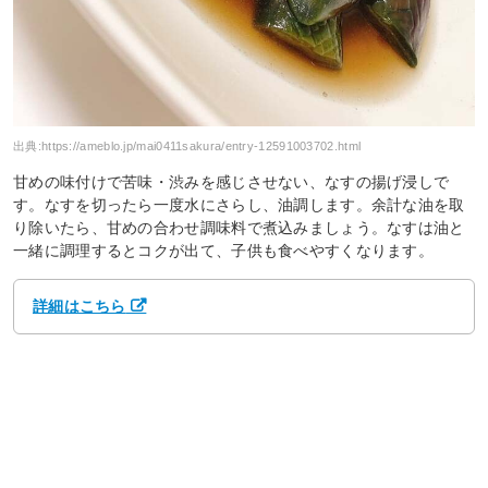
出典:
https://ameblo.jp/mai0411sakura/entry-12591003702.html
甘めの味付けで苦味・渋みを感じさせない、なすの揚げ浸しで
す。なすを切ったら一度水にさらし、油調します。余計な油を取
り除いたら、甘めの合わせ調味料で煮込みましょう。なすは油と
一緒に調理するとコクが出て、子供も食べやすくなります。
詳細はこちら