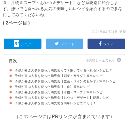
食・汁物＆スープ・おやつ＆デザート〉など系統別に紹介しま
す。嫌いでも食べれる人気の美味しいレシピを紹介するので参考
にしてみてくださいね。
( 2ページ目 )
2024年03月01日 更新
シェア
ツイート
シェア
目次
子供が喜ぶ人参を使った幼児食って？嫌いでも食べれるレシピは？
子供が喜ぶ人参を使った幼児食【副菜・サラダ】簡単レシピ
子供が喜ぶ人参を使った幼児食【主菜・メインのおかず】簡単レシピ
①人参とツナのサラダ
②人参のグラッセ
③人参のしりしり
④人参とレーズンのラペ
⑤人参と大根の無限サラダ
子供が喜ぶ人参を使った幼児食【主食】簡単レシピ
①人参とツナの炒り豆腐
②人参といんげんの豚肉巻き
③保育園給食風のピーマンと人参のカレー炒め
④人参とさつま揚げのきんぴら
子供が喜ぶ人参を使った幼児食【汁物・スープ】簡単レシピ
①保育園給食の人参ジャムサンド
②人参とひじきの炊き込みご飯
③椎茸と人参の鶏そぼろ丼
④小松菜と人参おにぎり
子供が喜ぶ人参を使った幼児食【おやつ・デザート】簡単レシピ
①人参のコンソメスープ
②人参 コンソメスープ
③人参と玉ねぎのポタージュ
④白菜と人参の鶏団子スープ
⑤人参と豆腐のポタージュ
子供が喜ぶ人参を使った幼児食を簡単レシピで作ろう！
①保育園給食風の人参ゼリー
②キャロットケーキ
③人参マフィン
④人参のムース
（このページにはPRリンクが含まれています）