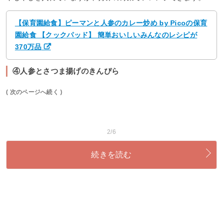
【保育園給食】ピーマンと人参のカレー炒め by Picoの保育
園給食 【クックパッド】 簡単おいしいみんなのレシピが
370万品
④人参とさつま揚げのきんぴら
( 次のページへ続く )
2/6
続きを読む