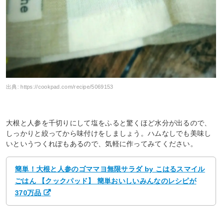
出典:
https://cookpad.com/recipe/5069153
大根と人参を千切りにして塩をふると驚くほど水分が出るので、
しっかりと絞ってから味付けをしましょう。ハムなしでも美味し
いというつくれぽもあるので、気軽に作ってみてください。
簡単！大根と人参のゴママヨ無限サラダ by こはるスマイル
ごはん 【クックパッド】 簡単おいしいみんなのレシピが
370万品