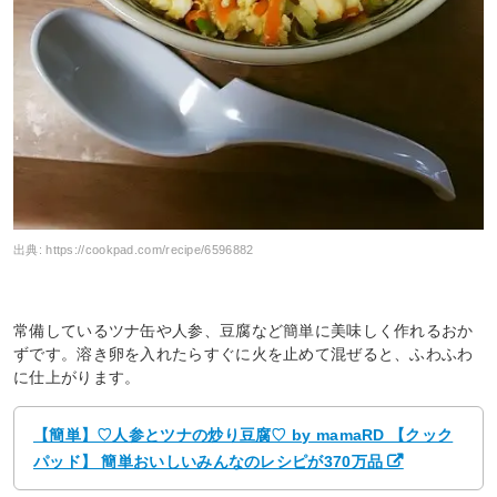
出典:
https://cookpad.com/recipe/6596882
常備しているツナ缶や人参、豆腐など簡単に美味しく作れるおか
ずです。溶き卵を入れたらすぐに火を止めて混ぜると、ふわふわ
に仕上がります。
【簡単】♡人参とツナの炒り豆腐♡ by mamaRD 【クック
パッド】 簡単おいしいみんなのレシピが370万品