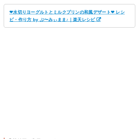
❤水切りヨーグルトとミルクプリンの和風デザート❤ レシ
ピ・作り方 by ぷ〜みぃまま♪｜楽天レシピ