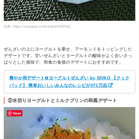
出典:
https://cookpad.com/recipe/4332021
ぜんざいの上にヨーグルトを乗せ、アーモンドをトッピングした
デザートです。甘いぜんざいとヨーグルトの酸味がよく合いさっ
ぱりとした後味で、和食の食後のデザートにおすすめです。
爽やか和デザート✿ヨーグルトぜんざい by SIVKO 【クック
パッド】 簡単おいしいみんなのレシピが371万品
②水切りヨーグルトとミルクプリンの和風デザート
Save