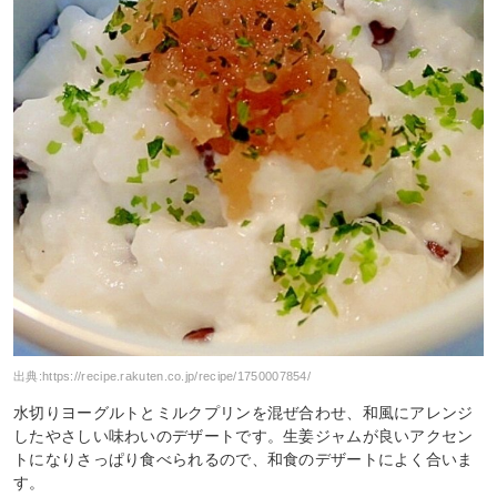
出典:
https://recipe.rakuten.co.jp/recipe/1750007854/
水切りヨーグルトとミルクプリンを混ぜ合わせ、和風にアレンジ
したやさしい味わいのデザートです。生姜ジャムが良いアクセン
トになりさっぱり食べられるので、和食のデザートによく合いま
す。