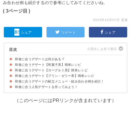
み合わせ例も紹介するので参考にしてみてくださいね。
( 3ページ目 )
2023年10月07日 更新
シェア
ツイート
シェア
目次
和食に合うデザートは何がある？
和食に合うデザート【和菓子系】簡単レシピ
和食に合うデザート【ヨーグルト系】簡単レシピ
①豆腐白玉団子
②小豆かん
③豆乳くずもち
④季節の果物でフルーツ大福
⑤夏の和菓子水まんじゅう
⑥おから入りチーズどら焼き
⑦かぼちゃ羊羹グリーンムース
⑧和菓子の定番みたらし団子
⑨和スイーツさつまいもの2色茶巾絞り
和食に合うデザート【プリン・ゼリー系】簡単レシピ
①和スイーツヨーグルトぜんざい
②水切りヨーグルトとミルクプリンの和風デザート
③甘納豆で和風ヨーグルト
④黒豆胡桃ココアヨーグルト
⑤旬の果物でフルーツヨーグルト
⑥豆乳ヨーグルト
和食に合うデザートの献立メニュー・組み合わせ例を紹介！
①乳製品不使用抹茶豆乳プリン
②白餡の和風ブラマンジェ
③かぼすはちみつゼリー
④きなこのババロア
⑤豆乳ゼリー
⑥和風デザートほうじ茶パフェ
⑦フルーツたっぷりシトラス寒天
和食に合う人気デザートを作ってみよう！
献立メニュー例①～デザートも和風が食べたい人におすすめ～
献立メニュー例②～デザートもヘルシーにしたい人におすすめ～
献立メニュー例③～デザートもこだわりたい人におすすめ～
（このページにはPRリンクが含まれています）