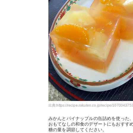
出典:
https://recipe.rakuten.co.jp/recipe/1070043753
みかんとパイナップルの缶詰めを使った
おもてなしの和食のデザートにもおすす
糖の量を調節してください。