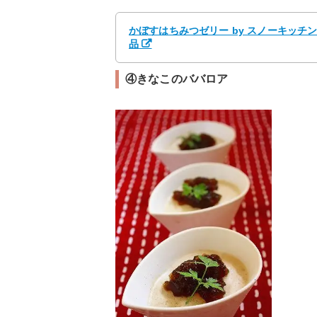
かぼすはちみつゼリー by スノーキッチ
品
④きなこのババロア