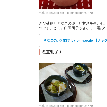
出典:
https://cookpad.com/recipe/862850
きび砂糖ときなこの優しい甘さを生かし
ツです。さらに白玉団子やきなこ・黒み
きなこのババロア by chinacafe 
⑤豆乳ゼリー
出典:
https://cookpad.com/recipe/838669