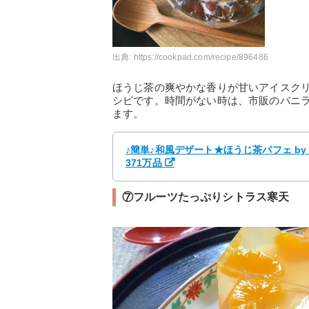
出典:
https://cookpad.com/recipe/896486
ほうじ茶の爽やかな香りが甘いアイスク
シピです。時間がない時は、市販のバニ
ます。
♪簡単♪和風デザート★ほうじ茶パフェ by
371万品
⑦フルーツたっぷりシトラス寒天