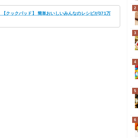
2
ン 【クックパッド】 簡単おいしいみんなのレシピが371万
3
4
5
6