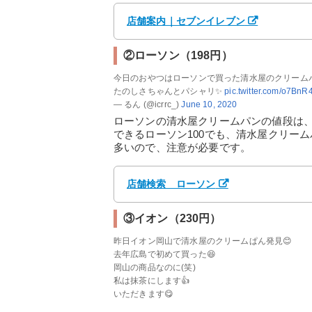
店舗案内｜セブンイレブン
②ローソン（198円）
今日のおやつはローソンで買った清水屋のクリームパ
たのしさちゃんとパシャリ✨
pic.twitter.com/o7Bn
— るん (@icrrc_)
June 10, 2020
ローソンの清水屋クリームパンの値段は、
できるローソン100でも、清水屋クリー
多いので、注意が必要です。
店舗検索 ローソン
③イオン（230円）
昨日イオン岡山で清水屋のクリームぱん発見😊
去年広島で初めて買った😆
岡山の商品なのに(笑)
私は抹茶にします👍
いただきます😋