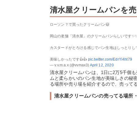
清水屋クリームパンを売
ローソン？で買ったクリームパン😃
岡山の老舗「清水屋」のクリームパンらしいです✨
カスタードがとろける感じでパン生地はしっとりし
美味しかったです👍👍
pic.twitter.com/EdrYi4ht79
— v.v.m.a.x (@vvmax3)
April 12, 2020
清水屋クリームパンは、1日に2万5千個
ムと柔らかいのパン生地が美味しさの秘
る場所や売り場を紹介するので、売って
清水屋クリームパンの売ってる場所