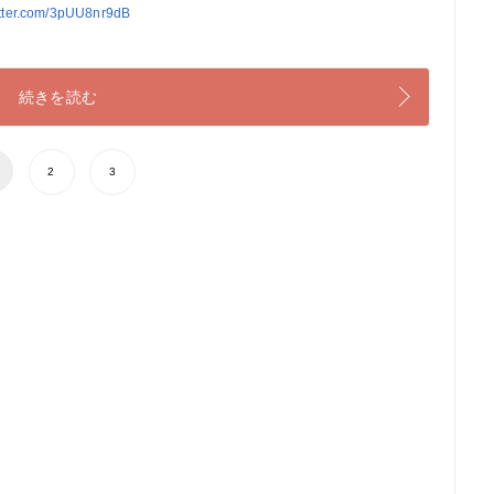
itter.com/3pUU8nr9dB
続きを読む
2
3