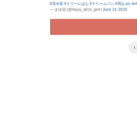
#清水屋
#クリームぱん
#クリームパン
#岡山
pic.tw
— まゆ😊 (@mayu_alice_gen)
June 14, 2020
1