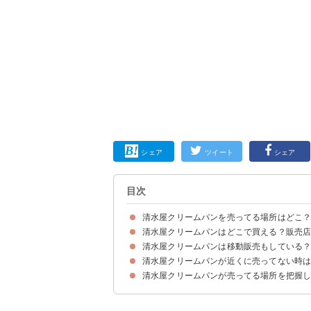
シェア
ツイート
シェア
目次
清水屋クリームパンを売ってる場所はどこ
清水屋クリームパンはどこで買える？販売
清水屋クリームパンの売ってる場所・販売店の一
清水屋クリームパンの売り場
清水屋クリームパンは移動販売もしている
①セブンイレブン（198円）
②ローソン（198円）
③イオン（230円）
④ドンキ（190円）
清水屋クリームパンが近くに売ってない時
清水屋クリームパン公式の移動販売はない
清水屋クリームパンが売ってる場所を把握
①Amazon｜清水屋の生クリームパン (いちご味8個
②楽天市場｜清水屋 生クリームパン カスタード 1
③清水屋ネット｜生クリームパン・カスタード10