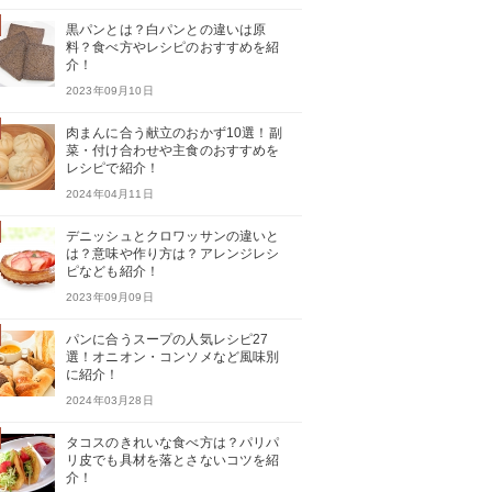
黒パンとは？白パンとの違いは原
料？食べ方やレシピのおすすめを紹
介！
2023年09月10日
肉まんに合う献立のおかず10選！副
菜・付け合わせや主食のおすすめを
レシピで紹介！
2024年04月11日
デニッシュとクロワッサンの違いと
は？意味や作り方は？アレンジレシ
ピなども紹介！
2023年09月09日
パンに合うスープの人気レシピ27
選！オニオン・コンソメなど風味別
に紹介！
2024年03月28日
タコスのきれいな食べ方は？パリパ
リ皮でも具材を落とさないコツを紹
介！