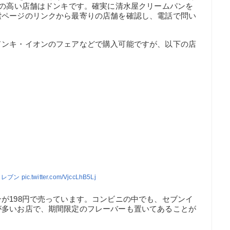
性の高い店舗はドンキです。確実に清水屋クリームパンを
索ページのリンクから最寄りの店舗を確認し、電話で問い
ドンキ・イオンのフェアなどで購入可能ですが、以下の店
イレブン
pic.twitter.com/VjccLhB5Lj
が198円で売っています。コンビニの中でも、セブンイ
が多いお店で、期間限定のフレーバーも置いてあることが