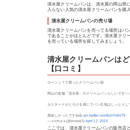
清水屋クリームパンは、清水屋の岡山県
入らない人気の清水屋クリームパンを購
清水屋クリームパンの売り場
清水屋クリームパンを売ってる場所はパ
であることがほとんどです。清水屋クリ
を売っている場所を探してみましょう。
清水屋クリームパンはど
【口コミ】
ローソン？で買ったクリームパン😃
岡山の老舗「清水屋」のクリームパンらしいです✨
カスタードがとろける感じでパン生地はしっとりし
美味しかったです👍👍
pic.twitter.com/EdrYi4ht79
— v.v.m.a.x (@vvmax3)
April 12, 2020
ここでは、清水屋クリームパンの販売店