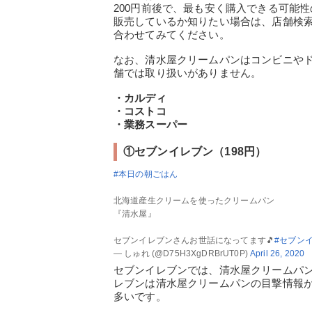
200円前後で、最も安く購入できる可能
販売しているか知りたい場合は、店舗検
合わせてみてください。
なお、清水屋クリームパンはコンビニや
舗では取り扱いがありません。
・カルディ
・コストコ
・業務スーパー
①セブンイレブン（198円）
#本日の朝ごはん
北海道産生クリームを使ったクリームパン
『清水屋』
セブンイレブンさんお世話になってます🎵
#セブン
— しゅれ (@D75H3XgDRBrUT0P)
April 26, 2020
セブンイレブンでは、清水屋クリームパン
レブンは清水屋クリームパンの目撃情報
多いです。