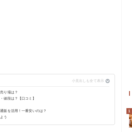
？売り場は？
店・値段は？【口コミ】
覧
？
は通販を活用！一番安いのは？
1
しよう
)（2600円）
個（300円）
個セット（3000円）