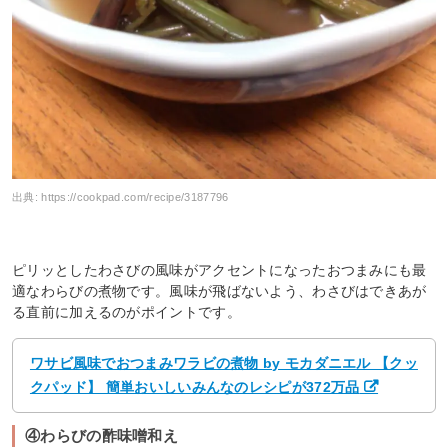
出典:
https://cookpad.com/recipe/3187796
ピリッとしたわさびの風味がアクセントになったおつまみにも最
適なわらびの煮物です。風味が飛ばないよう、わさびはできあが
る直前に加えるのがポイントです。
ワサビ風味でおつまみワラビの煮物 by モカダニエル 【クッ
クパッド】 簡単おいしいみんなのレシピが372万品
④わらびの酢味噌和え