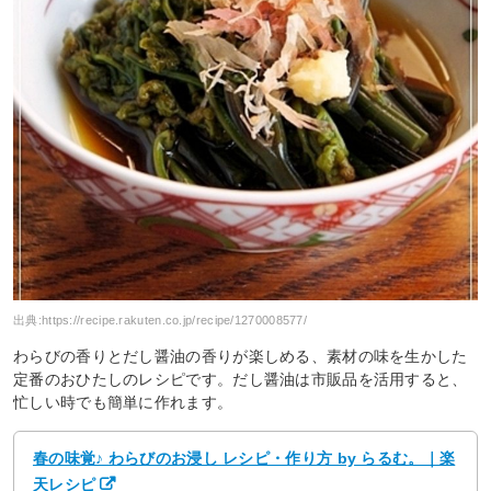
出典:
https://recipe.rakuten.co.jp/recipe/1270008577/
わらびの香りとだし醤油の香りが楽しめる、素材の味を生かした
定番のおひたしのレシピです。だし醤油は市販品を活用すると、
忙しい時でも簡単に作れます。
春の味覚♪ わらびのお浸し レシピ・作り方 by らるむ。｜楽
天レシピ