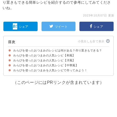
り置きもできる簡単レシピを紹介するので参考にしてみてくださ
いね。
2023年10月07日 更新
シェア
ツイート
シェア
目次
わらびを使ったおつまみのレシピは何がある？作り置きもできる？
わらびを使ったおつまみの人気レシピ【和風】
わらびを使ったおつまみの人気レシピ【洋風】
①わらびの定番おひたし
②作り置きにも最適なわらびの炒め煮
③ワサビ風味のわらびの煮物
④わらびの酢味噌和え
⑤わらびと梅のねばねば和風サラダ
⑥柔らかくなったわらびの活用に！わらびのたたき
⑦作り置きできるわらびの佃煮
⑧わらびの卵とじ
⑨わらびの一本漬け
⑩わらびのマヨ醤油和え
⑪わらびの天ぷら
⑫わらびの炊き込みご飯
わらびを使ったおつまみの人気レシピ【中華風】
①わらびとベーコンのソテー
②わらびとワカメのサラダ
③わらびの生ハム巻き
④わらびときのこのガーリックオイル和え
⑤わらびとサーモンのたたき
⑥わらびの魚醤パスタ
わらびを使ったおつまみを人気レシピで作ってみよう！
①わらびのごま油炒め
②わらびの定番ナムル
③作り置きにもおすすめの中華風ピリ辛わらびの煮物
④わらびと豚バラ肉のオイスターソース炒め
（このページにはPRリンクが含まれています）