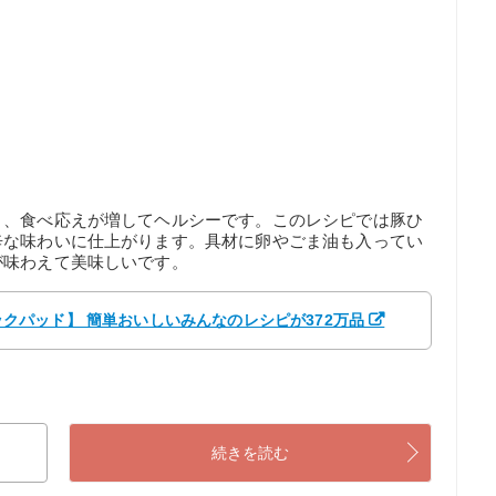
と、食べ応えが増してヘルシーです。このレシピでは豚ひ
辛な味わいに仕上がります。具材に卵やごま油も入ってい
が味わえて美味しいです。
【クックパッド】 簡単おいしいみんなのレシピが372万品
続きを読む