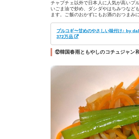
チャプチェ以外で日本人に人気が高いプ
いごま油で炒め、ダシダやはちみつなど
ます。ご飯のおかずにもお酒のおつまみ
プルコギ〜甘めのやさしい味付け♪ by da
372万品
⑫韓国春雨ともやしのコチュジャン