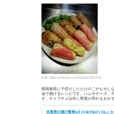
出典:
https://cookpad.com/recipe/7043719
韓国春雨に千切りしたたけのこやもやし
油で揚げるレシピです。ハムやチーズ、
す。チャプチェ以外に野菜が摂れるおか
生春巻の揚げ春巻w❨(@≧↺≦@)❩wノ b