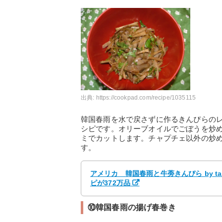
出典:
https://cookpad.com/recipe/1035115
韓国春雨を水で戻さずに作るきんぴらの
シピです。オリーブオイルでごぼうを炒
ミでカットします。チャプチェ以外の炒
す。
アメリカ 韓国春雨と牛蒡きんぴら by ta
ピが372万品
⑩韓国春雨の揚げ春巻き