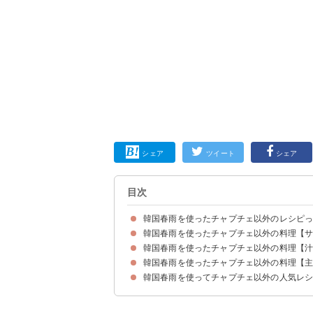
シェア
ツイート
シェア
目次
韓国春雨を使ったチャプチェ以外のレシピ
韓国春雨を使ったチャプチェ以外の料理【
韓国春雨の戻し方
韓国春雨を使ったチャプチェ以外の料理【
①色鮮やかな韓国春雨のサラダ
②コストコの韓国春雨を使った和え物
③ビビン麺風の韓国春雨サラダ
④韓国春雨と豚肉の炒め物
⑤韓国春雨の炒め物
⑥揚げないキムマリ
⑦おやつにもなるチムタク
⑧韓国春雨とタコのキムチサラダ
⑨韓国春雨とごぼうのきんぴら
⑩韓国春雨の揚げ春巻き
⑪プルコギ
⑫韓国春雨ともやしのコチュジャン和え
⑬韓国春雨を使ったキムチ餃子
⑭韓国春雨入り肉じゃが
⑮韓国春雨と牛肉のすき煮風
韓国春雨を使ったチャプチェ以外の料理【
①幅広春雨と白菜の小鍋
②韓国春雨の温かいスープ
③韓国春雨の食べるスープ
④韓国排骨鍋
⑤韓国春雨と野菜の食べるスープ
⑥ソルロンタン
⑦韓国春雨のポトフ風スープ
⑧韓国春雨とかぶのスープ
⑨韓国春雨とトッポギのスープ
⑩韓国春雨ときゅうりのスープ
⑪韓国春雨の鶏ガラスープ
韓国春雨を使ってチャプチェ以外の人気レ
①主食にもなるキムチ春雨
②韓国春雨を使った冷麺
③韓国春雨のサラダ麺
④韓国春雨のビビンバ
⑤韓国春雨を使った納豆混ぜ麺
⑥韓国春雨のせご飯
⑦チャプチェをアレンジしたキンパ