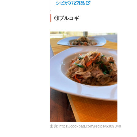
シピが372万品
⑪プルコギ
出典:
https://cookpad.com/recipe/6309840