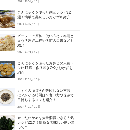
2024年04月10日
こんにゃくを使った副菜レシピ22
選！簡単で美味しいおかずを紹介！
2024年05月10日
ビーフンの原料・使い方は？春雨と
違う？製造工程や名前の由来なども
紹介！
2023年03月27日
こんにゃくを使ったお弁当の人気レ
シピ17選！作り置きOKなおかずを
紹介！
2024年04月10日
もずくの塩抜きが失敗しない方法
は？かかる時間は？食べ方や保存で
日持ちするコツも紹介！
2024年01月10日
余ったわかめを大量消費できる人気
レシピ22選！簡単＆美味しい使い道
って？