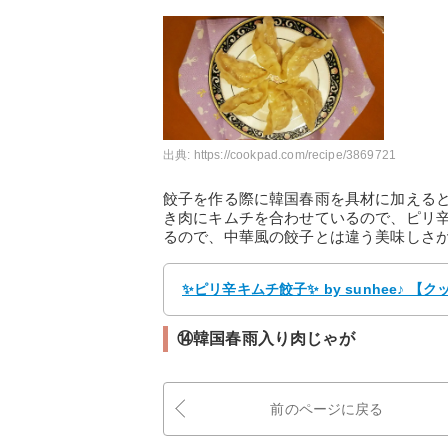
出典:
https://cookpad.com/recipe/3869721
餃子を作る際に韓国春雨を具材に加える
き肉にキムチを合わせているので、ピリ
るので、中華風の餃子とは違う美味しさ
✨ピリ辛キムチ餃子✨ by sunhee♪ 
⑭韓国春雨入り肉じゃが
前のページに戻る