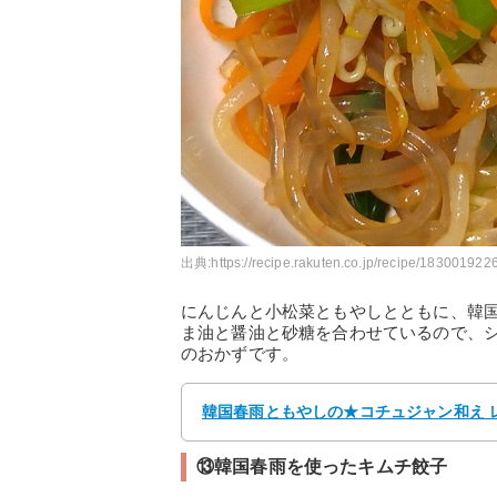
出典:
https://recipe.rakuten.co.jp/recipe/1830019226
にんじんと小松菜ともやしとともに、韓
ま油と醤油と砂糖を合わせているので、
のおかずです。
韓国春雨ともやしの★コチュジャン和え レ
⑬韓国春雨を使ったキムチ餃子