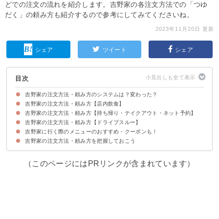
どでの注文の流れを紹介します。吉野家の各注文方法での「つゆ
だく」の頼み方も紹介するので参考にしてみてくださいね。
2023年11月20日 更新
シェア
ツイート
シェア
目次
吉野家の注文方法・頼み方のシステムは？変わった？
吉野家の注文方法・頼み方【店内飲食】
吉野家の注文方法・頼み方【持ち帰り・テイクアウト・ネット予約】
①店員さんに直接注文する
②机のタブレット端末で注文する
吉野家の注文方法・頼み方【ドライブスルー】
①店員に直接注文する
②事前に電話で注文する
③公式サイトよりオンライン・ネット注文する
吉野家に行く際のメニューのおすすめ・クーポンも！
吉野家の注文方法・頼み方を把握しておこう
吉野家のメニューのおすすめ
吉野家のお得なクーポン
（このページにはPRリンクが含まれています）