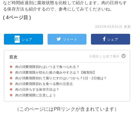
など時間経過別に腐敗状態を比較して紹介します。肉の日持ちす
る保存方法も紹介するので、参考にしてみてくださいね。
( 4ページ目 )
2023年03月01日 更新
シェア
ツイート
シェア
目次
肉の消費期限切れはいつまで食べられる？
肉の消費期限が切れた後の傷みやすさは？【種類別】
賞味期限・消費期限の定義
腐っていなければ食べられるが危険
肉が消費期限切れて腐りだすのはいつから？1日・2日後は？
肉の種類別だと鶏肉が傷みやすい
肉の状態別だとひき肉が傷みやすい
肉の消費期限切れを食べる際の注意点
①消費期限が切れて1日～2日後
②消費期限が切れて3日～4日後
③消費期限が切れて1週間後
④消費期限が切れて10日以上
肉の日持ちする保存方法は？
肉をよく加熱する
食中毒になったらすぐ病院へ
肉の消費期限に注意しよう
①冷蔵保存する場合
②冷凍保存する場合
冷凍肉の解凍方法・使い方
（このページにはPRリンクが含まれています）