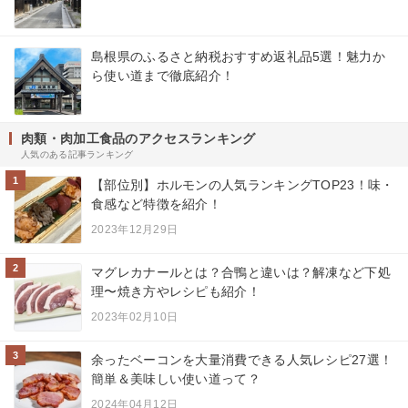
島根県のふるさと納税おすすめ返礼品5選！魅力か
ら使い道まで徹底紹介！
肉類・肉加工食品のアクセスランキング
人気のある記事ランキング
1
【部位別】ホルモンの人気ランキングTOP23！味・
食感など特徴を紹介！
2023年12月29日
2
マグレカナールとは？合鴨と違いは？解凍など下処
理〜焼き方やレシピも紹介！
2023年02月10日
3
余ったベーコンを大量消費できる人気レシピ27選！
簡単＆美味しい使い道って？
2024年04月12日