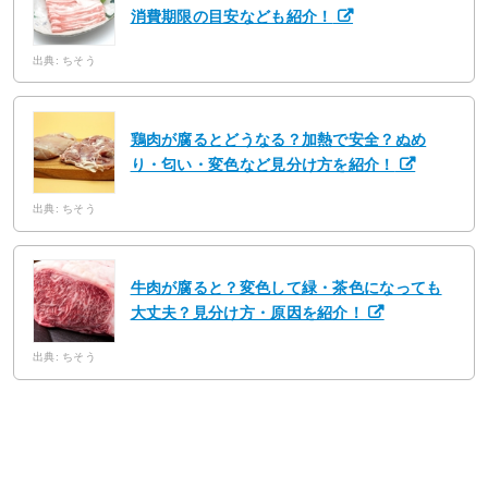
消費期限の目安なども紹介！
出典: ちそう
鶏肉が腐るとどうなる？加熱で安全？ぬめ
り・匂い・変色など見分け方を紹介！
出典: ちそう
牛肉が腐ると？変色して緑・茶色になっても
大丈夫？見分け方・原因を紹介！
出典: ちそう