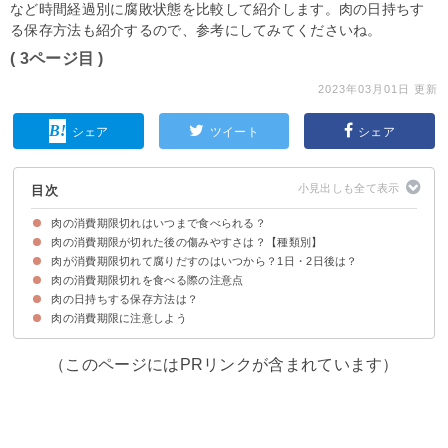
など時間経過別に腐敗状態を比較して紹介します。肉の日持ちす
る保存方法も紹介するので、参考にしてみてくださいね。
( 3ページ目 )
2023年03月01日 更新
シェア
ツイート
シェア
目次
肉の消費期限切れはいつまで食べられる？
肉の消費期限が切れた後の傷みやすさは？【種類別】
賞味期限・消費期限の定義
腐っていなければ食べられるが危険
肉が消費期限切れて腐りだすのはいつから？1日・2日後は？
肉の種類別だと鶏肉が傷みやすい
肉の状態別だとひき肉が傷みやすい
肉の消費期限切れを食べる際の注意点
①消費期限が切れて1日～2日後
②消費期限が切れて3日～4日後
③消費期限が切れて1週間後
④消費期限が切れて10日以上
肉の日持ちする保存方法は？
肉をよく加熱する
食中毒になったらすぐ病院へ
肉の消費期限に注意しよう
①冷蔵保存する場合
②冷凍保存する場合
冷凍肉の解凍方法・使い方
（このページにはPRリンクが含まれています）