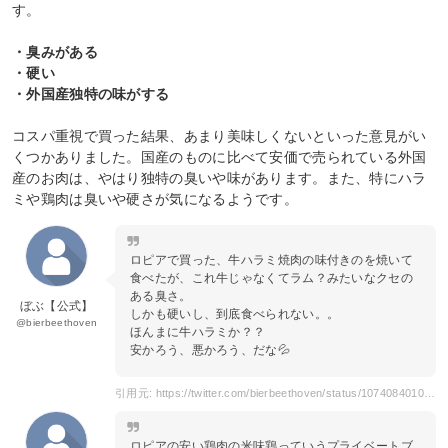
す。
・臭みがある
・硬い
・外国産独特の味がする
コスパ重視で買った結果、あまり美味しくないといった意見がい
くつかありました。国産のものに比べて安価で売られている外国
産のお肉は、やはり独特の臭いや味があります。また、特にハラ
ミや鶏肉は臭いや硬さが気になるようです。
ロピアで買った、牛ハラミ焼肉の味付きのを焼いて
食べたが、これ牛じゃなくてラム？みたいなクセの
ある臭さ。
ぼぶ【公式】
しかも硬いし、到底食べられない。。
@bierbeethoven
ほんまに牛ハラミか？？
安かろう、悪かろう、だな💦
引用元: https://twitter.com/bierbeethoven/status/1074084010450595840?s=20&t=PWsoCgo6RQK5FITD_7jrYg
ロピアの安い鶏肉の米味鶏っていうプライベートブ