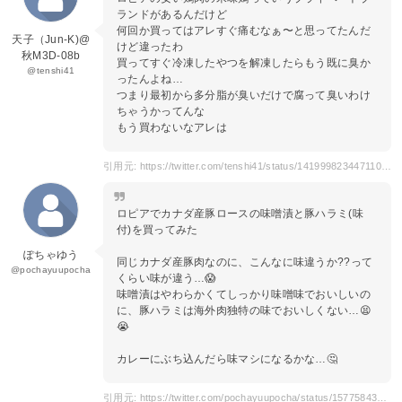
ランドがあるんだけど
何回か買ってはアレすぐ痛むなぁ〜と思ってたんだ
天子（Jun-K)@
けど違ったわ
秋M3D-08b
買ってすぐ冷凍したやつを解凍したらもう既に臭か
@tenshi41
ったんよね…
つまり最初から多分脂が臭いだけで腐って臭いわけ
ちゃうかってんな
もう買わないなアレは
引用元: https://twitter.com/tenshi41/status/1419998234471108615?s=20&t=7HxBuOjU9zkXJh5J5ppbKQ
ロピアでカナダ産豚ロースの味噌漬と豚ハラミ(味
付)を買ってみた
ぽちゃゆう
同じカナダ産豚肉なのに、こんなに味違うか??って
@pochayuupocha
くらい味が違う…😱
味噌漬はやわらかくてしっかり味噌味でおいしいの
に、豚ハラミは海外肉独特の味でおいしくない…😫
😭
カレーにぶち込んだら味マシになるかな…🤔
引用元: https://twitter.com/pochayuupocha/status/1577584320394727430?s=20&t=67v-vm3qIqyzZ3_sonSKAg