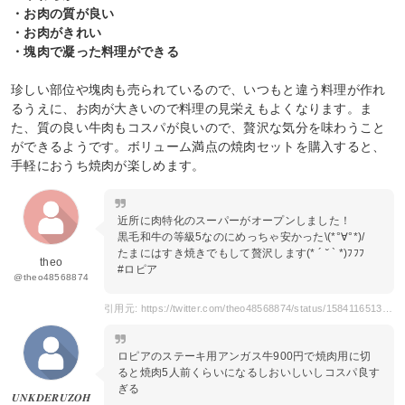
・お肉の質が良い
・お肉がきれい
・塊肉で凝った料理ができる
珍しい部位や塊肉も売られているので、いつもと違う料理が作れ
るうえに、お肉が大きいので料理の見栄えもよくなります。ま
た、質の良い牛肉もコスパが良いので、贅沢な気分を味わうこと
ができるようです。ボリューム満点の焼肉セットを購入すると、
手軽におうち焼肉が楽しめます。
近所に肉特化のスーパーがオープンしました！
黒毛和牛の等級5なのにめっちゃ安かった\(*°∀°*)/
たまにはすき焼きでもして贅沢します(* ´ ˘ ` *)ﾌﾌﾌ
theo
#ロピア
@theo48568874
引用元: https://twitter.com/theo48568874/status/1584116513975324673?s=20&t=jJCSODtf6yFipnLkapMFQw
ロピアのステーキ用アンガス牛900円で焼肉用に切
ると焼肉5人前くらいになるしおいしいしコスパ良す
ぎる
𝑼𝑵𝑲𝑫𝑬𝑹𝑼𝒁𝑶𝑯