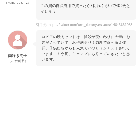
@unk_derunya
この質の肉焼肉用で買ったら8切れくらいで400円と
かしそう
引用元: https://twitter.com/unk_derunya/status/1404386198890577922?s=20&t=67v-vm3qIqyzZ3_sonSKAg
ロピアの焼肉セットは、値段が安いわりに大量にお
肉が入っていて、お得感あり！肉厚で食べ応え抜
群、子供たちからも人気でいつもリクエストされて
います！！今度、キャンプにも持っていきたいと思
肉好き肉子
います。
（30代前半）