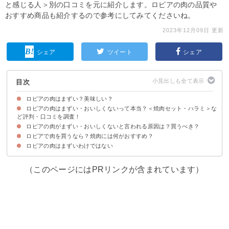
と感じる人＞別の口コミを元に紹介します。ロピアの肉の品質や
おすすめ商品も紹介するので参考にしてみてくださいね。
2023年12月09日 更新
シェア
ツイート
シェア
目次
ロピアの肉はまずい？美味しい？
ロピアの肉はまずい・おいしくないって本当？＜焼肉セット・ハラミ＞な
ど評判・口コミを調査！
ロピアの肉がまずい・おいしくないと言われる原因は？買うべき？
ロピアの肉がまずいと感じる人の口コミ
ロピアの肉が美味しいと感じる人の口コミ
ロピアで肉を買うなら？焼肉には何がおすすめ？
①商品によっては臭みのある肉がある
②値段が安いためまずい・品質が悪そうという不安
ロピアの肉はまずいわけではない
①牛生ハラミ焼肉用（米国産）（税抜1,596円）
②ロピア焼肉セット（並盛）（税抜1,580円）
③みなもと牛リブロースステーキ用千葉県産（ブロック）（税抜3,386円）
（このページにはPRリンクが含まれています）