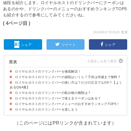
値段を紹介します。ロイヤルホストのドリンクバーにクーポンは
あるのかや、ドリンクバーのメニューのおすすめランキングTOP5
も紹介するので参考にしてみてくださいね。
( 4ページ目 )
2024年07月05日 更新
シェア
ツイート
シェア
目次
ロイヤルホストのドリンクバーを徹底解説！
ロイヤルホストのドリンクバーの値段はいくら？子供は何歳まで無料？
ロイヤルホストのドリンクバーの使い方は？だけの注文でもOK？【よく
ロイヤルホストのプレミアムドリンクバーの値段
子供は3歳まで無料！小学生まではお子様料金
ロイヤルホストのドリンクバーの値段を他のファミレスと比較
あるQ&A集】
ロイヤルホストのドリンクバーの飲み物の種類は？
ロイヤルホストのドリンクバーの基本的な使い方
Q1.ロイヤルホストはドリンクバーのみの単品利用でもいい？
Q2.ロイヤルホストのドリンクバーは一部店舗には無い？廃止って本当？
ロイヤルホストのドリンクバーで使えるクーポンはある？
ロイヤルホストのドリンクバーの種類【ソフトドリンク編】
ロイヤルホストのドリンクバーの種類【お茶・紅茶編】
ロイヤルホストのドリンクバーの種類【コーヒー編】
ロイヤルホストのドリンクバーの種類【ココア・各種オレ編】
ロイヤルホストのドリンクバーのその他の備品
ロイヤルホストのドリンクバーのコップの種類
ロイヤルホストのドリンクバーメニューのおすすめランキングTOP5！
ロイヤルホストのドリンクバーを楽しもう
5位：ミント＆レモン水
4位：おから紅茶
3位：ドリップコーヒー
2位：トロピカルアイスティー
1位：バンホーテンココア
（このページにはPRリンクが含まれています）