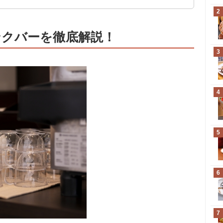
2
クバーを徹底解説！
3
4
5
6
7