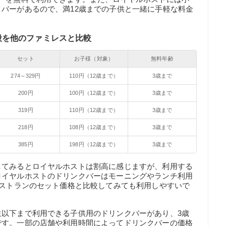
バーがあるので、満12歳までの子供と一緒に手軽な料金
段を他のファミレスと比較
セット
お子様（対象）
無料年齢
274～329円
110円（12歳まで）
3歳まで
200円
100円（12歳まで）
3歳まで
319円
110円（12歳まで）
3歳まで
218円
108円（12歳まで）
3歳まで
385円
198円（12歳まで）
3歳まで
してみるとロイヤルホストは割高に感じますが、利用する
ロイヤルホストのドリンクバーはモーニングやランチ利用
レストランのセット価格と比較してみても利用しやすいで
生以下まで利用できる子供用のドリンクバーがあり、3歳
です。一部の店舗や利用時間によってドリンクバーの価格