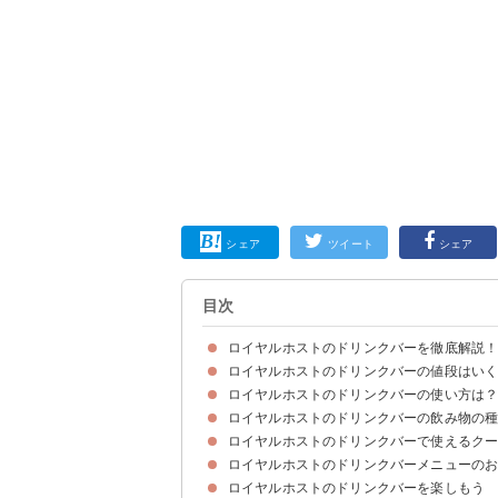
シェア
ツイート
シェア
目次
ロイヤルホストのドリンクバーを徹底解説
ロイヤルホストのドリンクバーの値段はい
ロイヤルホストのドリンクバーの使い方は？
ロイヤルホストのプレミアムドリンクバーの値段
子供は3歳まで無料！小学生まではお子様料金
ロイヤルホストのドリンクバーの値段を他のファ
ロイヤルホストのドリンクバーの飲み物の
ロイヤルホストのドリンクバーの基本的な使い方
Q1.ロイヤルホストはドリンクバーのみの単品利
Q2.ロイヤルホストのドリンクバーは一部店舗に
ロイヤルホストのドリンクバーで使えるク
ロイヤルホストのドリンクバーの種類【ソフトド
ロイヤルホストのドリンクバーの種類【お茶・紅
ロイヤルホストのドリンクバーの種類【コーヒー
ロイヤルホストのドリンクバーの種類【ココア・
ロイヤルホストのドリンクバーのその他の備品
ロイヤルホストのドリンクバーのコップの種類
ロイヤルホストのドリンクバーメニューのお
ロイヤルホストのドリンクバーを楽しもう
5位：ミント＆レモン水
4位：おから紅茶
3位：ドリップコーヒー
2位：トロピカルアイスティー
1位：バンホーテンココア