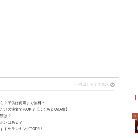
！
くら？子供は何歳まで無料？
だけの注文でもOK？【よくあるQ&A集】
ミレスと比較
種類は？
1
用でもいい？
は無い？廃止って本当？
ーポンはある？
リンク編】
茶編】
編】
各種オレ編】
すすめランキングTOP5！