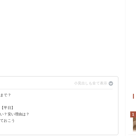
時まで？
0
！【平日】
き
どい？安い理由は？
1
）
円）
っておこう
いう意見
う