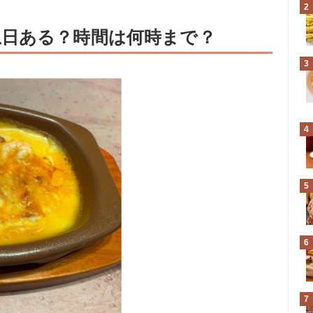
2
日ある？時間は何時まで？
3
4
5
6
7