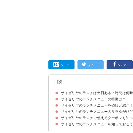
シェア
ツイート
シェア
目次
サイゼリヤのランチは土日ある？時間は何
サイゼリヤのランチメニューの特徴は？
サイゼリヤのランチメニューは平日限定
サイゼリヤのランチの営業時間は11：00～15：0
サイゼリヤのランチメニューを値段と紹介
サイゼリヤのランチメニューはサラダ・スープ付
ランチドリンクバーは100円で注文が可能
ライスはパンに変更が可能
サイゼリヤのランチメニューのサラダがひ
①タラコソースシシリー風（500円）
②スパゲッティアラビアータ（500円）
③ミートソースボロニア風（500円）
④タラコとエビのドリア（500円）
⑤オニオンソースのハンバーグ（500円）
⑥デミグラスソースのハンバーグ（500円）
⑦牛100％オニオンソースのハンバーグ（650円
⑧牛100％デミグラスソースのハンバーグ（650
サイゼリヤのランチで使えるクーポンも知
サイゼリヤのランチメニューのサラダがひどいと
サイゼリヤのランチが安い理由は？
サイゼリヤのランチメニューを知っておこ
サイゼリヤランチで使えるお得なクーポン情報