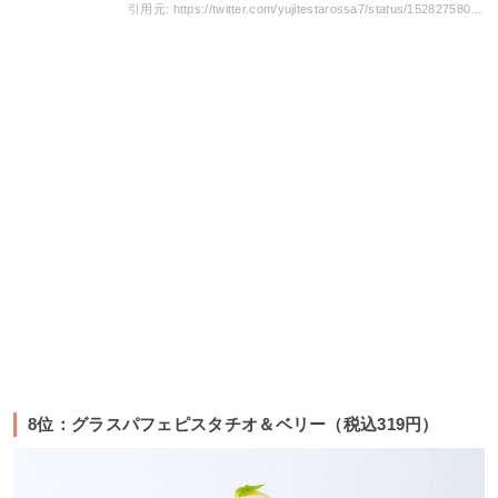
引用元: https://twitter.com/yujitestarossa7/status/1528275804861644800
8位：グラスパフェピスタチオ＆ベリー（税込319円）