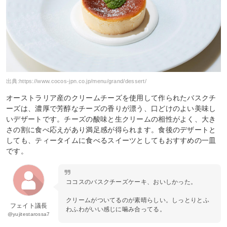
出典:
https://www.cocos-jpn.co.jp/menu/grand/dessert/
オーストラリア産のクリームチーズを使用して作られたバスクチ
ーズは、濃厚で芳醇なチーズの香りが漂う、口どけのよい美味し
いデザートです。チーズの酸味と生クリームの相性がよく、大き
さの割に食べ応えがあり満足感が得られます。食後のデザートと
しても、ティータイムに食べるスイーツとしてもおすすめの一皿
です。
ココスのバスクチーズケーキ、おいしかった。
クリームがついてるのが素晴らしい。しっとりとふ
フェイト議長
わふわがいい感じに噛み合ってる。
@yujitestarossa7