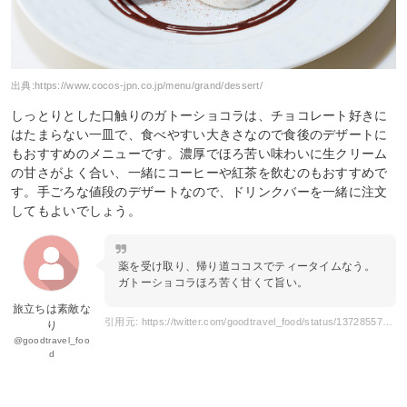
出典:
https://www.cocos-jpn.co.jp/menu/grand/dessert/
しっとりとした口触りのガトーショコラは、チョコレート好きに
はたまらない一皿で、食べやすい大きさなので食後のデザートに
もおすすめのメニューです。濃厚でほろ苦い味わいに生クリーム
の甘さがよく合い、一緒にコーヒーや紅茶を飲むのもおすすめで
す。手ごろな値段のデザートなので、ドリンクバーを一緒に注文
してもよいでしょう。
薬を受け取り、帰り道ココスでティータイムなう。
ガトーショコラほろ苦く甘くて旨い。
旅立ちは素敵な
引用元: https://twitter.com/goodtravel_food/status/1372855763140374529
り
@goodtravel_foo
d