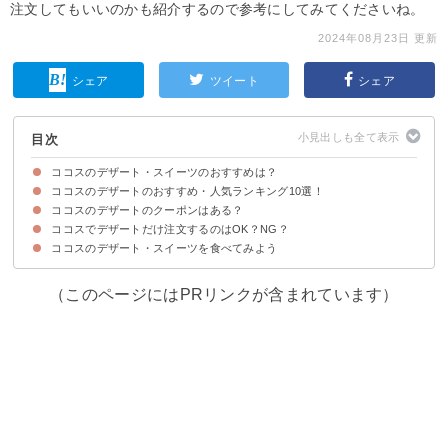
注文してもいいのかも紹介するので参考にしてみてくださいね。
2024年08月23日 更新
シェア
ツイート
シェア
目次
ココスのデザート・スイーツのおすすめは？
ココスのデザートのおすすめ・人気ランキング10選！
ココスのデザートのクーポンはある？
10位：ガトーショコラ（税込374円）
9位：バスクチーズケーキ（税込374円）
8位：グラスパフェピスタチオ＆ベリー（税込319円）
7位：チョコパフェ（税込429円）
6位：フレッシュフルーツのクレープパイ（税込594円）
5位：チョコミン党パフェ2022（税込759円）
4位：宇治抹茶の和風ぱふぇ（税込429円）
3位：わらびもち・本わらび粉入り（税込319円）
2位：グラスパフェマカロン・ストロベリー（税込319円）
1位：メイプルココッシュ（税込594円）
ココスでデザートだけ注文するのはOK？NG？
ココスのデザート・スイーツを食べてみよう
ココスではデザートだけの注文もOK
（このページにはPRリンクが含まれています）