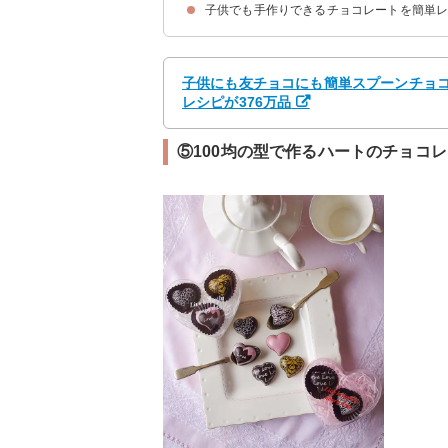
子供でも手作りできるチョコレートを簡単
①2つの材料で作れる簡単チョコクランチ
②レンジで作れる簡単生チョコ
③混ぜて丸めるだけの簡単トリュフ
④おやつにも最適な濃厚チョコレートプリン
⑤おしゃれでかわいいロリポップ
⑥簡単生チョコタルト
子供にも友チョコにも簡単スプーンチョコ 
レシピが376万品
⑤100均の型で作るハートのチョコ