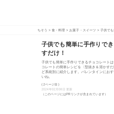
ちそう
>
食・料理
>
お菓子・スイーツ
> 子供で
子供でも簡単に手作りでき
すだけ！
子供でも簡単に手作りできるチョコレートは
コレートの簡単レシピを〈型抜き＆溶かすだ
ど系統別に紹介します。バレンタインにおす
いね。
( 2ページ目 )
2024年02月08日 更新
（このページにはPRリンクが含まれています）