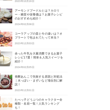
2023年10月16日
アーモンドプードルとは？カロリ
ー・糖質や栄養価は？お菓子レシピ
のおすすめも紹介！
2024年02月08日
コーラアップの昔と今の違いは？オ
ブラートで包まれてたって本当？
2023年12月03日
余った牛乳を大量消費できるお菓子
レシピ17選！簡単＆人気スイーツを
紹介！
2024年02月05日
発酵あんこで失敗する原因と対処法
｜水っぽい・まずいなど場合別に解
説！
2023年12月01日
たべっ子どうぶつのキャラクター全
種類・名前一覧！人気ランキング
も！