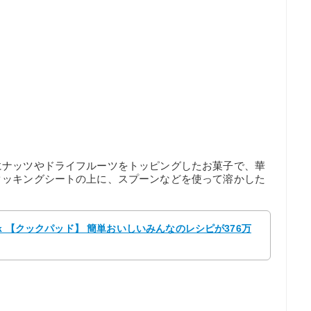
にナッツやドライフルーツをトッピングしたお菓子で、華
クッキングシートの上に、スプーンなどを使って溶かした
 shok 【クックパッド】 簡単おいしいみんなのレシピが376万