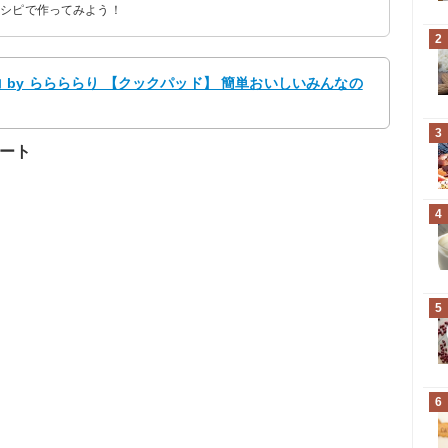
レシピで作ってみよう！
2
by ららららり 【クックパッド】 簡単おいしいみんなの
3
レート
4
5
6