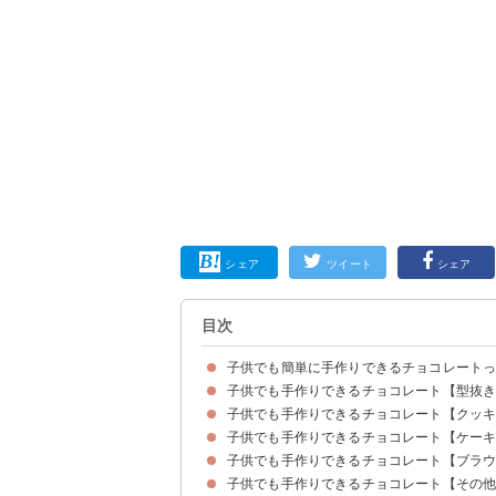
シェア
ツイート
シェア
目次
子供でも簡単に手作りできるチョコレート
子供でも手作りできるチョコレート【型抜
子供でも手作りできるチョコレート【クッ
①100均のアルミカップに流すだけのカップチョ
②型に流すだけのビスケットチョコレート
③子供でも作れる型抜きチョコレート
④100均の材料で作るスプーンチョコレート
⑤100均の型で作るハートのチョコレート
⑥おしゃれなマンディアン
⑦ピンクチョコレートのパレット
子供でも手作りできるチョコレート【ケー
①バレンタインに最適なチョコチャンククッキー
②ホットケーキミックスで作るチョコレートクッ
③濃厚チョコレートクッキー
④子供に人気のチョコチップクッキー
⑤しっとり生チョコレートクッキー
⑥マシュマロで作るチョコレートクッキー
子供でも手作りできるチョコレート【ブラ
①簡単に作れるチョコレートマフィン
②チョコチップの簡単マフィン
③オーブンを使わないで作るガトーショコラ
④おやつにもおすすめなチョコレートのカップケ
⑤マシュマロの簡単チョコレートケーキ
⑥マフィンカップのガトーショコラ
⑦板チョコのバナナパウンドケーキ
子供でも手作りできるチョコレート【その
①ロータスビスケットのチョコブラウニー
②アレンジ自在のチョコレートブラウニー
③一口サイズの簡単ブラウニー
④スティックチョコレートブラウニー
⑤おしゃれなオレオブラウニー
⑥ミニカップのチョコレートブラウニー
⑦バレンタインに最適なブラウニーバー