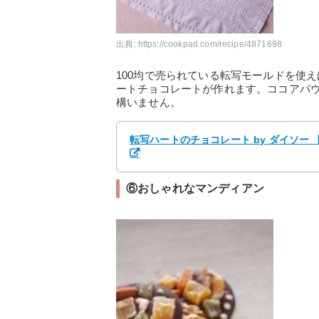
出典:
https://cookpad.com/recipe/4871698
100均で売られている転写モールドを使
ートチョコレートが作れます。ココアパ
構いません。
転写ハートのチョコレート by ダイソー
⑥おしゃれなマンディアン