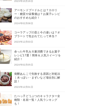
2023年10月16日
アーモンドプードルとは？カロリ
ー・糖質や栄養価は？お菓子レシピ
のおすすめも紹介！
2024年02月08日
コーラアップの昔と今の違いは？オ
ブラートで包まれてたって本当？
2023年12月03日
余った牛乳を大量消費できるお菓子
レシピ17選！簡単＆人気スイーツを
紹介！
2024年02月05日
発酵あんこで失敗する原因と対処法
｜水っぽい・まずいなど場合別に解
説！
2023年12月01日
たべっ子どうぶつのキャラクター全
種類・名前一覧！人気ランキング
も！