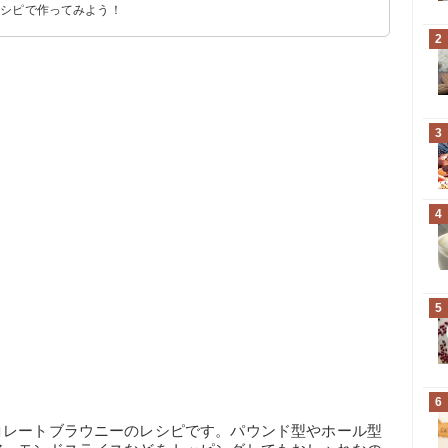
レシピで作ってみよう！
2
3
4
5
6
コレートブラウニーのレシピです。パウンド型やホール型