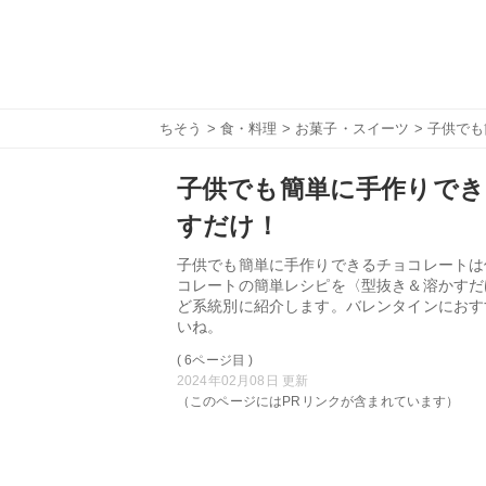
ちそう
>
食・料理
>
お菓子・スイーツ
> 子供で
子供でも簡単に手作りでき
すだけ！
子供でも簡単に手作りできるチョコレートは
コレートの簡単レシピを〈型抜き＆溶かすだ
ど系統別に紹介します。バレンタインにおす
いね。
( 6ページ目 )
2024年02月08日 更新
（このページにはPRリンクが含まれています）