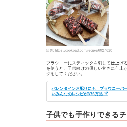
出典:
https://cookpad.com/recipe/6027620
ブラウニーにスティックを刺して仕上げ
を使うと、子供向けの優しい甘さに仕上
グをしてください。
バレンタインお配りにも ブラウニーバー 
いみんなのレシピが376万品
子供でも手作りできるチ