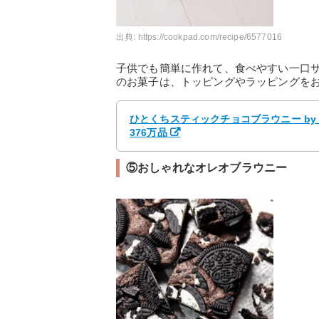
出典:
https://cookpad.com/recipe/6577016
子供でも簡単に作れて、食べやすい一口
のお菓子は、トッピングやラッピングを
ひとくちスティックチョコブラウニー by 
376万品
⑤おしゃれなオレオブラウニー