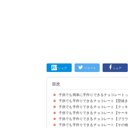
シェア
ツイート
シェア
目次
子供でも簡単に手作りできるチョコレート
子供でも手作りできるチョコレート【型抜
子供でも手作りできるチョコレート【クッ
①100均のアルミカップに流すだけのカップチョ
②型に流すだけのビスケットチョコレート
③子供でも作れる型抜きチョコレート
④100均の材料で作るスプーンチョコレート
⑤100均の型で作るハートのチョコレート
⑥おしゃれなマンディアン
⑦ピンクチョコレートのパレット
子供でも手作りできるチョコレート【ケー
①バレンタインに最適なチョコチャンククッキー
②ホットケーキミックスで作るチョコレートクッ
③濃厚チョコレートクッキー
④子供に人気のチョコチップクッキー
⑤しっとり生チョコレートクッキー
⑥マシュマロで作るチョコレートクッキー
子供でも手作りできるチョコレート【ブラ
①簡単に作れるチョコレートマフィン
②チョコチップの簡単マフィン
③オーブンを使わないで作るガトーショコラ
④おやつにもおすすめなチョコレートのカップケ
⑤マシュマロの簡単チョコレートケーキ
⑥マフィンカップのガトーショコラ
⑦板チョコのバナナパウンドケーキ
子供でも手作りできるチョコレート【その
①ロータスビスケットのチョコブラウニー
②アレンジ自在のチョコレートブラウニー
③一口サイズの簡単ブラウニー
④スティックチョコレートブラウニー
⑤おしゃれなオレオブラウニー
⑥ミニカップのチョコレートブラウニー
⑦バレンタインに最適なブラウニーバー