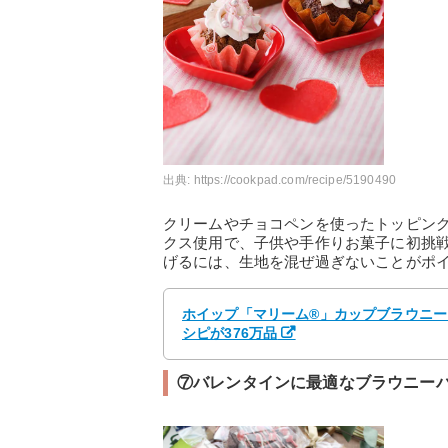
出典:
https://cookpad.com/recipe/5190490
クリームやチョコペンを使ったトッピン
クス使用で、子供や手作りお菓子に初挑
げるには、生地を混ぜ過ぎないことがポ
ホイップ「マリーム®」カップブラウニー 
シピが376万品
⑦バレンタインに最適なブラウニー