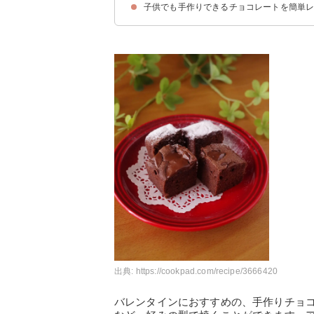
子供でも手作りできるチョコレートを簡単
①2つの材料で作れる簡単チョコクランチ
②レンジで作れる簡単生チョコ
③混ぜて丸めるだけの簡単トリュフ
④おやつにも最適な濃厚チョコレートプリン
⑤おしゃれでかわいいロリポップ
⑥簡単生チョコタルト
出典:
https://cookpad.com/recipe/3666420
バレンタインにおすすめの、手作りチョ