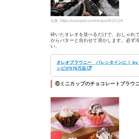
出典:
https://cookpad.com/recipe/3610226
砕いたオレオを並べるだけで、おしゃれ
からバターと合わせて溶かします。必ず冷
い。
オレオブラウニー バレンタインに！ by 
シピが376万品
⑥ミニカップのチョコレートブラウ