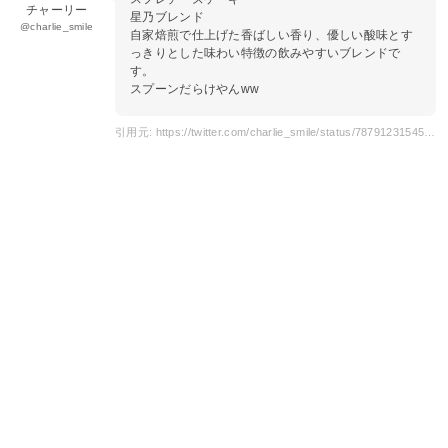
チャーリー
星乃ブレンド
@charlie_smile
自家焙煎で仕上げた香ばしい香り、優しい酸味とす
っきりとした味わい特徴の飲みやすいブレンドで
す。
スプーンだらけやんww
引用元: https://twitter.com/charlie_smile/status/787912315454623744