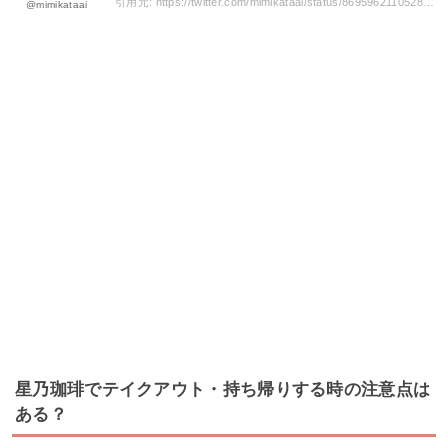
引用元: https://twitter.com/mimikataai/status/869596211052818432
@mimikataai
星乃珈琲でテイクアウト・持ち帰りする時の注意点は
ある？