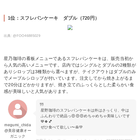
1位：スフレパンケーキ ダブル（720円）
出典:
@FOO46885029
星乃珈琲の看板メニューであるスフレパンケーキは、販売当初か
ら人気の高いメニューです。店内ではシングルとダブルの2種類が
ありシロップは3種類から選べますが、テイクアウトはダブルのみ
でメープルシロップが付いています。注文してから焼き上がるま
で20分ほどかかりますが、焼き立てのふっくらとした柔らかい食
感が美味しいと人気があります。
星野珈琲のスフレパンケーキは外はさっくり、中は
ふんわりで絶品っ😍😍😍めちゃめちゃ美味しいです
💙🍀💕
megumi_chida
ぜひ食べて欲しい〜🥞💚
@美容健康オー
ガニック