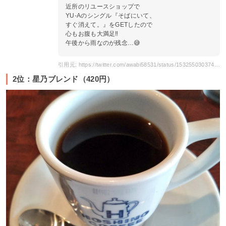
近所のリユースショップで
YU-Aのシングル『そばにいて、
すぐ消えて。』をGETしたので
心もお腹も大満足‼️
午後から雨なのが残念…😅
引用元: https://twitter.com/awabi58531/status/1532550303744405504
2位：星乃ブレンド（420円）