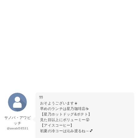
おそようございます☀️
早めのランチは星乃珈琲店☕️
【星乃ホットドッグ&ポテト】
サノバ・アワビ
見た目以上にボリューミー😲
ッチ
【アイスコーヒー】
@awabi58531
初夏の冷コーは沁み渡るね～💕