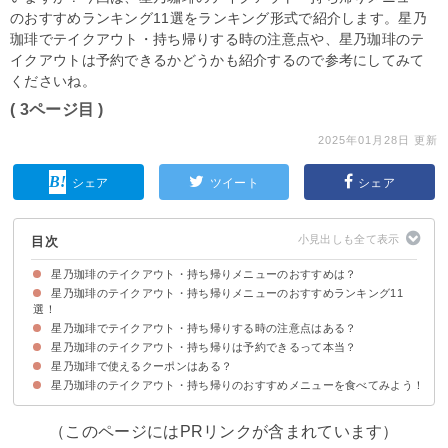
のおすすめランキング11選をランキング形式で紹介します。星乃
珈琲でテイクアウト・持ち帰りする時の注意点や、星乃珈琲のテ
イクアウトは予約できるかどうかも紹介するので参考にしてみて
くださいね。
( 3ページ目 )
2025年01月28日 更新
シェア
ツイート
シェア
目次
星乃珈琲のテイクアウト・持ち帰りメニューのおすすめは？
星乃珈琲のテイクアウト・持ち帰りメニューのおすすめランキング11
選！
星乃珈琲でテイクアウト・持ち帰りする時の注意点はある？
11位：ロイヤルミルクティー（500円）
10位：プレミアム苺ショートケーキ（600円）
9位：厚切りカツサンド（750円）
8位：季節のフルーツサンド（630円）
7位：ハムと野菜と玉子のサンド（580円）
6位：ダックワーズ（150円）
5位：ブレンドティー（420円）
4位：デラックスモンブラン（600円）
3位：星乃ホットドッグ（380円）
2位：星乃ブレンド（420円）
1位：スフレパンケーキ ダブル（720円）
星乃珈琲のテイクアウト・持ち帰りは予約できるって本当？
①星乃珈琲ではテイクアウトできる店舗が限られている
②テイクアウトメニューは店舗によって異なる
③モーニング・ランチメニューはテイクアウトできない
星乃珈琲で使えるクーポンはある？
星乃珈琲のテイクアウトは予約可能
星乃珈琲のテイクアウト・持ち帰りのおすすめメニューを食べてみよう！
（このページにはPRリンクが含まれています）