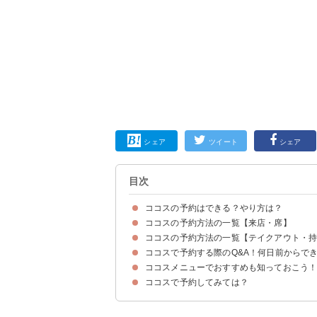
シェア
ツイート
シェア
目次
ココスの予約はできる？やり方は？
ココスの予約方法の一覧【来店・席】
ココスに予約なしで行った場合の待ち時間の目安
ココスの予約方法の一覧【テイクアウト・
①EPARK（イーパーク）
②ホットペッパーグルメ
③PAYPAYグルメ
④Yahoo！ロコ
⑤電話予約
ココスで予約する際のQ&A！何日前からで
①電話で予約注文
②公式WEBサイトでネット予約注文
ココスメニューでおすすめも知っておこう
①予約できる時間は？前もってできる？
②公式アプリから予約できる？
③クーポンはある？使える？
ココスで予約してみては？
①濃厚ビーフシチューの包み焼きハンバーグ115ｇ
②メイプルココッシュ（税込649円）