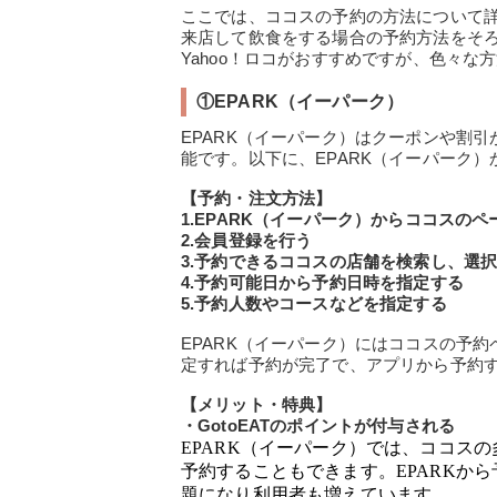
ここでは、ココスの予約の方法について
来店して飲食をする場合の予約方法をそろ
Yahoo！ロコがおすすめですが、色々な
①EPARK（イーパーク）
EPARK（イーパーク）はクーポンや割
能です。以下に、EPARK（イーパーク
【予約・注文方法】
1.EPARK（イーパーク）からココスの
2.会員登録を行う
3.予約できるココスの店舗を検索し、選
4.予約可能日から予約日時を指定する
5.予約人数やコースなどを指定する
EPARK（イーパーク）にはココスの予
定すれば予約が完了で、アプリから予約
【メリット・特典】
・GotoEATのポイントが付与される
EPARK（イーパーク）では、ココスの
予約することもできます。EPARKから
題になり利用者も増えています。