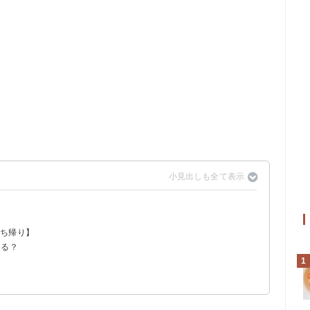
持ち帰り】
きる？
1
！
（税込1089円）