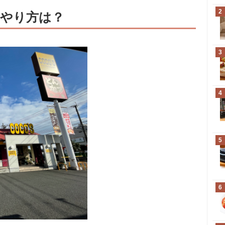
2
やり方は？
3
4
5
6