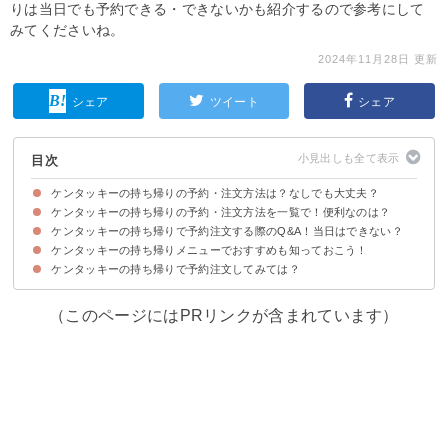
りは当日でも予約できる・できないかも紹介するので参考にして
みてくださいね。
2024年11月28日 更新
シェア
ツイート
シェア
目次
ケンタッキーの持ち帰りの予約・注文方法は？なしでも大丈夫？
ケンタッキーの持ち帰りの予約・注文方法を一覧で！便利なのは？
ケンタッキーに予約なしで行った場合の待ち時間の目安
ケンタッキーの持ち帰りで予約注文する際のQ&A！当日はできない？
①電話で予約注文
②公式アプリで予約注文
③公式HPでネットから予約注文
④来店して予約注文
ケンタッキーの持ち帰りメニューでおすすめも知っておこう！
①当日の予約注文はできる？事前はいつまで？
②予約できない時間帯・日はある？
③クーポンはある？使える？
ケンタッキーの持ち帰りで予約注文してみては？
①トクトクパック8ピース（税込2390円）
②オリジナルチキンセット（税込840円）
③期間限定とりの日パック（税込1000円）
（このページにはPRリンクが含まれています）