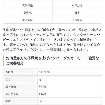
賞味期限
約11か月
原産地
日本
保存方法
冷凍保存
牛肉が多い分1個あたりの値段は少し高めですが、柔らかい食感と
食べ応えのあるボリュームが人気の商品です。ウスターソースや
ビーフエキスを使っているので、そのまま食べても風味豊かで
す。電子レンジの加熱のみで食べられますが、電子レンジで温め
た後にフライパンで焼くと、一層美味しく食べられます。
お肉屋さんの牛豚焼き上げハンバーグのカロリー・糖質な
ど栄養成分
カロリー
1017kcal
水分
-g
炭水化物
51.7g
タンパク質
63.2g
糖質
-g