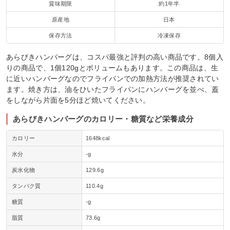
賞味期限
約1年半
原産地
日本
保存方法
冷凍保存
あらびきハンバーグは、コスパ最強と評判の高い商品です。8個入
りの商品で、1個120gとボリュームもあります。この商品は、生
に近いハンバーグなのでフライパンでの加熱方法が推奨されてい
ます。焼き方は、油をひいたフライパンにハンバーグを並べ、蓋
をしながら片面を5分ほど焼いてください。
あらびきハンバーグのカロリー・糖質など栄養成分
カロリー
1648kcal
水分
-g
炭水化物
129.6g
タンパク質
110.4g
糖質
-g
脂質
73.6g